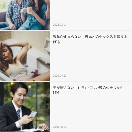
セックスライフ
不倫・だめ男
2023.03.01
感動
興奮が止まらない！彼氏とのセックスを盛り上
げる...
心の処方箋
カルチャー・トレンド・芸能
2020.04.23
驚き
男が離さない！仕事が忙しい彼の心をつかむ
LIN...
2019.08.22