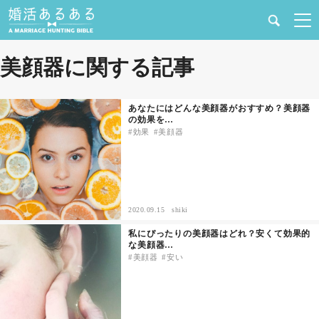
健康
美顔器に関する記事
婚活と結婚
あなたにはどんな美顔器がおすすめ？美顔器
の効果を…
恋愛の悩み
効果
美顔器
出会い
合コン・街コン
2020.09.15
shiki
私にぴったりの美顔器はどれ？安くて効果的
マッチングアプリ
な美顔器…
美顔器
安い
結婚相談所
あるある