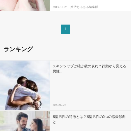
2019.12.24
婚活あるある編集部
その他
1
ドキドキ
仕事とキャリア
ランキング
特集
スキンシップは独占欲の表れ？行動から見える
男性...
占い・診断
ファッション・美容
2023.02.27
グルメ
B型男性の特徴とは？B型男性の5つの恋愛傾向
趣味・旅行
と...