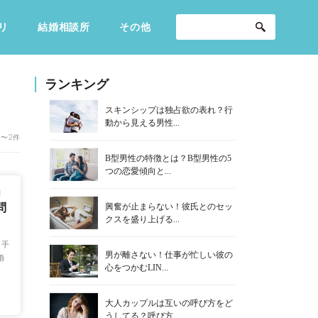
リ
結婚相談所
その他
セックスライフ
不倫・だめ男
感動
ランキング
スキンシップは独占欲の表れ？行
動から見える男性...
1〜2件
B型男性の特徴とは？B型男性の5
つの恋愛傾向と...
」
興奮が止まらない！彼氏とのセッ
問
クスを盛り上げる...
相手
男が離さない！仕事が忙しい彼の
婚
心をつかむLIN...
大人カップルは互いの呼び方をど
うしてる？呼び方...