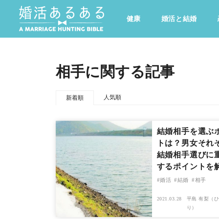
健康
婚活と結婚
その他
ドキドキ
仕事とキャリア
特集
相手に関する記事
心の処方箋
カルチャー・トレンド・芸能
人気順
新着順
結婚相手を選ぶ
トは？男女それ
結婚相手選びに
するポイントを
婚活
結婚
相手
2021.03.28
平島 有梨（ひ
り）