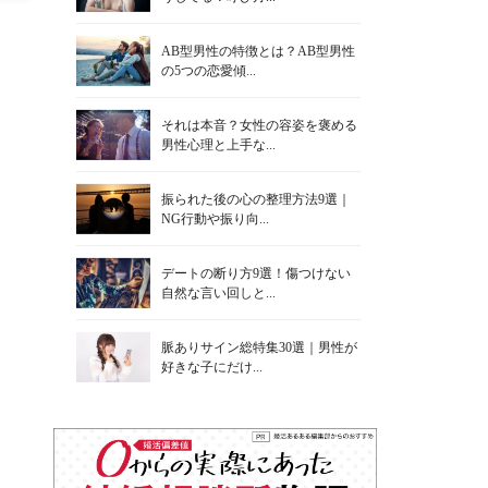
AB型男性の特徴とは？AB型男性
の5つの恋愛傾...
それは本音？女性の容姿を褒める
男性心理と上手な...
振られた後の心の整理方法9選｜
NG行動や振り向...
デートの断り方9選！傷つけない
自然な言い回しと...
脈ありサイン総特集30選｜男性が
好きな子にだけ...