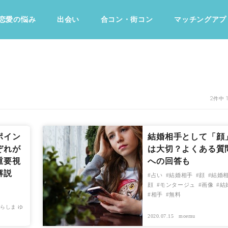
恋愛の悩み
出会い
合コン・街コン
マッチングアプ
占い・診断
ファッション・美容
グルメ
趣味・旅行
2件中 
ポイン
結婚相手として「顔
ぞれが
は大切？よくある質
重要視
への回答も
解説
占い
結婚相手
顔
結婚
顔
モンタージュ
画像
結
相手
無料
らしま ゆ
2020.07.15
moemu