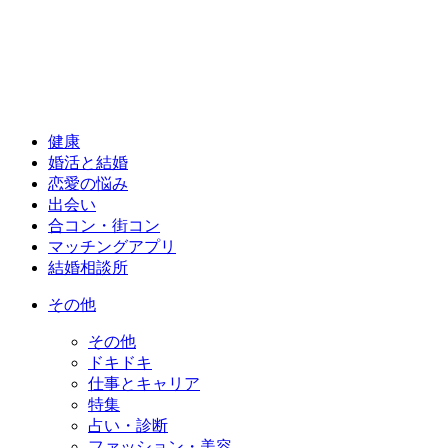
健康
婚活と結婚
恋愛の悩み
出会い
合コン・街コン
マッチングアプリ
結婚相談所
その他
その他
ドキドキ
仕事とキャリア
特集
占い・診断
ファッション・美容