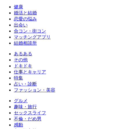
健康
婚活と結婚
恋愛の悩み
出会い
合コン・街コン
マッチングアプリ
結婚相談所
あるある
その他
ドキドキ
仕事とキャリア
特集
占い・診断
ファッション・美容
グルメ
趣味・旅行
セックスライフ
不倫・だめ男
感動