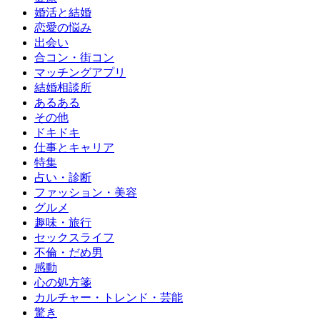
婚活と結婚
恋愛の悩み
出会い
合コン・街コン
マッチングアプリ
結婚相談所
あるある
その他
ドキドキ
仕事とキャリア
特集
占い・診断
ファッション・美容
グルメ
趣味・旅行
セックスライフ
不倫・だめ男
感動
心の処方箋
カルチャー・トレンド・芸能
驚き