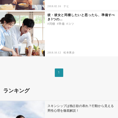
2018.02.16
テヒ
その他
彼・彼女と同棲したいと思ったら、準備すべ
き3つの…
同棲
準備
コツ
ドキドキ
仕事とキャリア
2018.10.12
松本果歩
特集
占い・診断
1
ファッション・美容
ランキング
グルメ
スキンシップは独占欲の表れ？行動から見える
趣味・旅行
男性心理を徹底解説！