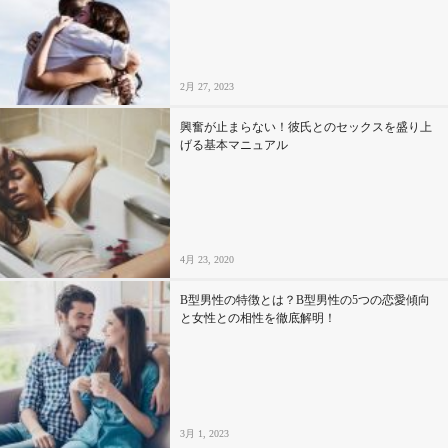
セックスライフ
不倫・だめ男
2月 27, 2023
感動
興奮が止まらない！彼氏とのセックスを盛り上
げる基本マニュアル
心の処方箋
カルチャー・トレンド・芸能
4月 23, 2020
驚き
B型男性の特徴とは？B型男性の5つの恋愛傾向
と女性との相性を徹底解明！
3月 1, 2023