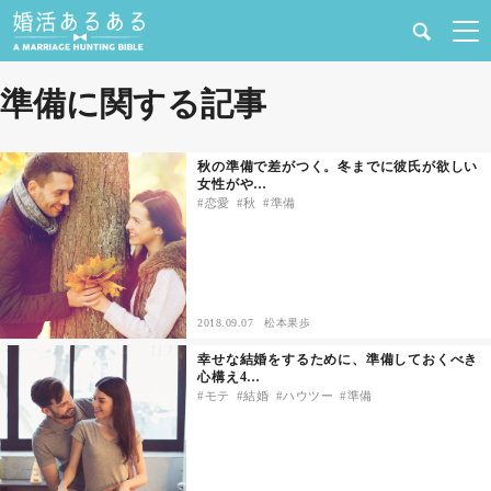
健康
準備に関する記事
婚活と結婚
秋の準備で差がつく。冬までに彼氏が欲しい
女性がや…
恋愛の悩み
恋愛
秋
準備
出会い
合コン・街コン
2018.09.07
松本果歩
幸せな結婚をするために、準備しておくべき
マッチングアプリ
心構え4…
モテ
結婚
ハウツー
準備
結婚相談所
あるある