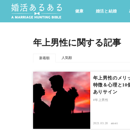
健康
婚活と結婚
その他
ドキドキ
仕事とキャリア
特集
年上男性に関する記事
心の処方箋
カルチャー・トレンド・芸能
人気順
新着順
年上男性のメリ
特徴＆心理と10
ありサイン
年上男性
2021.03.28
ameri