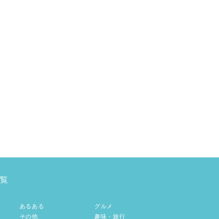
覧
あるある
グルメ
その他
趣味・旅行