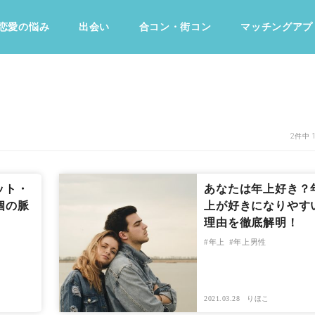
恋愛の悩み
出会い
合コン・街コン
マッチングアプ
占い・診断
ファッション・美容
グルメ
趣味・旅行
2件中 
ット・
あなたは年上好き？
個の脈
上が好きになりやす
理由を徹底解明！
年上
年上男性
2021.03.28
りほこ