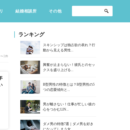
リ
結婚相談所
その他
セックスライフ
不倫・だめ男
感動
ランキング
スキンシップは独占欲の表れ？行
動から見える男性...
1〜2件
興奮が止まらない！彼氏とのセッ
クスを盛り上げる...
年
B型男性の特徴とは？B型男性の5
い
つの恋愛傾向と...
男が離さない！仕事が忙しい彼の
心をつかむLIN...
ダメ男の特徴7選｜ダメ男を好き
になってしまう女...