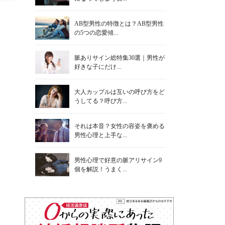
AB型男性の特徴とは？AB型男性
の5つの恋愛傾...
脈ありサイン総特集30選｜男性が
好きな子にだけ...
大人カップルは互いの呼び方をど
うしてる？呼び方...
それは本音？女性の容姿を褒める
男性心理と上手な...
男性心理で好意の脈アリサイン9
個を解説！うまく...