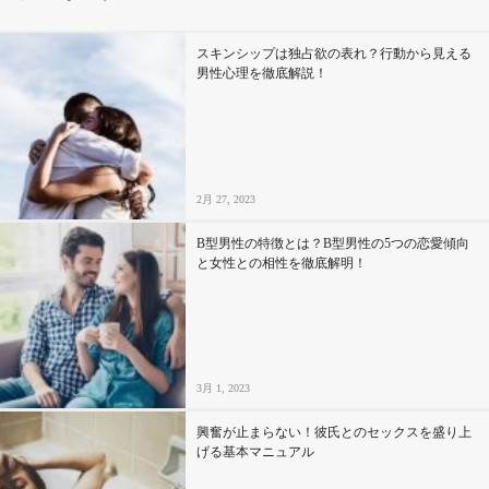
その他
スキンシップは独占欲の表れ？行動から見える
男性心理を徹底解説！
ドキドキ
仕事とキャリア
2月 27, 2023
特集
B型男性の特徴とは？B型男性の5つの恋愛傾向
と女性との相性を徹底解明！
占い・診断
ファッション・美容
3月 1, 2023
グルメ
興奮が止まらない！彼氏とのセックスを盛り上
趣味・旅行
げる基本マニュアル