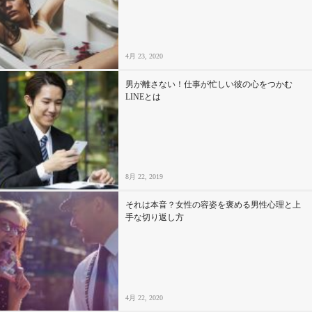
セックスライフ
不倫・だめ男
4月 23, 2020
感動
男が離さない！仕事が忙しい彼の心をつかむ
LINEとは
心の処方箋
カルチャー・トレンド・芸能
8月 22, 2019
驚き
それは本音？女性の容姿を褒める男性心理と上
手な切り返し方
4月 22, 2020