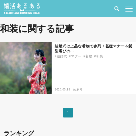
健康
和装に関する記事
婚活と結婚
結婚式は上品な着物で参列！基礎マナー＆髪
型選びの…
恋愛の悩み
結婚式
マナー
着物
和装
出会い
合コン・街コン
2020.03.18
めあり
マッチングアプリ
1
結婚相談所
ランキング
あるある