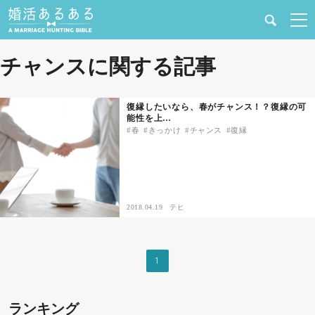
健康
チャンスに関する記事
婚活と結婚
復縁したいなら、春がチャンス！？復縁の可
能性を上…
恋愛の悩み
春
きっかけ
チャンス
復縁
出会い
合コン・街コン
2018.04.19
テヒ
マッチングアプリ
1
結婚相談所
ランキング
あるある