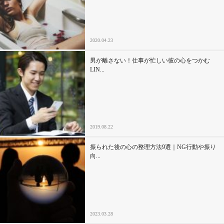
セックスライフ
不倫・だめ男
2020.04.23
感動
男が離さない！仕事が忙しい彼の心をつかむ
LIN...
心の処方箋
カルチャー・トレンド・芸能
2019.08.22
驚き
振られた後の心の整理方法9選｜NG行動や振り
向...
2023.03.28