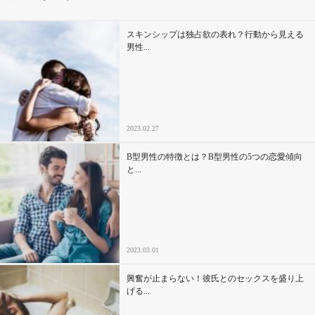
その他
スキンシップは独占欲の表れ？行動から見える
男性...
ドキドキ
仕事とキャリア
2023.02.27
特集
B型男性の特徴とは？B型男性の5つの恋愛傾向
と...
占い・診断
ファッション・美容
2023.03.01
グルメ
興奮が止まらない！彼氏とのセックスを盛り上
趣味・旅行
げる...