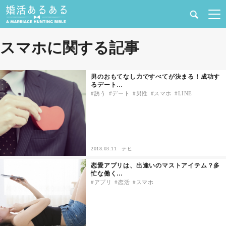
健康
スマホに関する記事
婚活と結婚
男のおもてなし力ですべてが決まる！成功す
るデート…
恋愛の悩み
誘う
デート
男性
スマホ
LINE
出会い
合コン・街コン
2018.03.11
テヒ
恋愛アプリは、出逢いのマストアイテム？多
マッチングアプリ
忙な働く…
アプリ
恋活
スマホ
結婚相談所
あるある