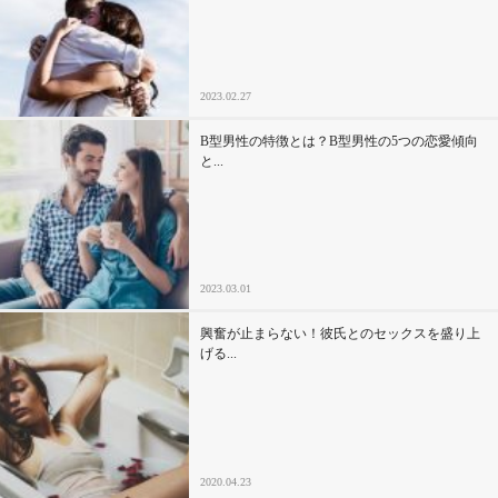
セックスライフ
不倫・だめ男
2023.02.27
感動
B型男性の特徴とは？B型男性の5つの恋愛傾向
と...
心の処方箋
カルチャー・トレンド・芸能
2023.03.01
驚き
興奮が止まらない！彼氏とのセックスを盛り上
げる...
2020.04.23