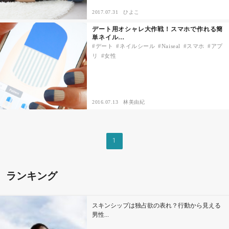
2017.07.31
ひよこ
その他
デート用オシャレ大作戦！スマホで作れる簡
単ネイル…
デート
ネイルシール
Naiseal
スマホ
アプ
ドキドキ
リ
女性
仕事とキャリア
2016.07.13
林美由紀
特集
占い・診断
1
ファッション・美容
ランキング
グルメ
スキンシップは独占欲の表れ？行動から見える
趣味・旅行
男性...