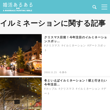
健康
イルミネーションに関する記事
婚活と結婚
クリスマス目前！今年注目のイルミネーショ
ンスポッ…
恋愛の悩み
クリスマス
イルミネーション
デートスポッ
ト
出会い
合コン・街コン
2018.11.25
今来今
冬といえばイルミネーション！彼と行きたい
マッチングアプリ
今年注目…
カップル
クリスマス
イルミネーション
デ
ート
結婚相談所
あるある