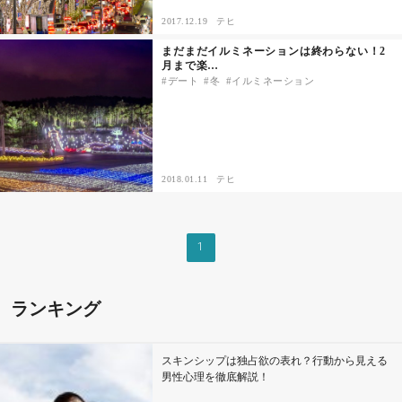
2017.12.19
テヒ
その他
まだまだイルミネーションは終わらない！2
月まで楽…
デート
冬
イルミネーション
ドキドキ
仕事とキャリア
2018.01.11
テヒ
特集
占い・診断
1
ファッション・美容
ランキング
グルメ
スキンシップは独占欲の表れ？行動から見える
趣味・旅行
男性心理を徹底解説！