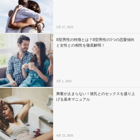
セックスライフ
不倫・だめ男
2月 27, 2023
感動
B型男性の特徴とは？B型男性の5つの恋愛傾向
と女性との相性を徹底解明！
心の処方箋
カルチャー・トレンド・芸能
3月 1, 2023
驚き
興奮が止まらない！彼氏とのセックスを盛り上
げる基本マニュアル
4月 23, 2020