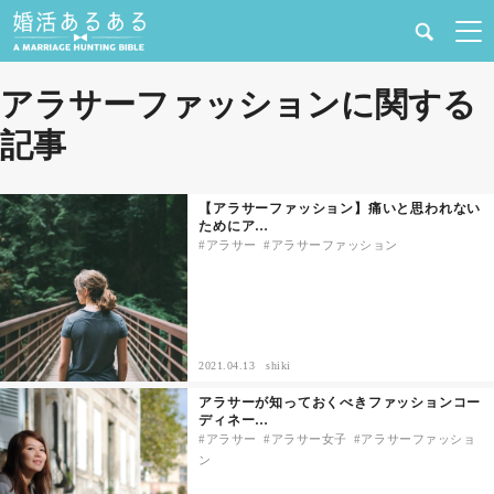
健康
アラサーファッションに関する
記事
婚活と結婚
恋愛の悩み
【アラサーファッション】痛いと思われない
ためにア…
アラサー
アラサーファッション
出会い
合コン・街コン
2021.04.13
shiki
マッチングアプリ
アラサーが知っておくべきファッションコー
ディネー…
結婚相談所
アラサー
アラサー女子
アラサーファッショ
ン
あるある