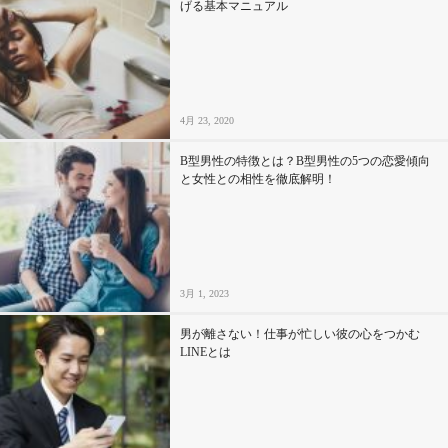
げる基本マニュアル
セックスライフ
不倫・だめ男
感動
4月 23, 2020
B型男性の特徴とは？B型男性の5つの恋愛傾向
心の処方箋
と女性との相性を徹底解明！
カルチャー・トレンド・芸能
驚き
3月 1, 2023
男が離さない！仕事が忙しい彼の心をつかむ
LINEとは