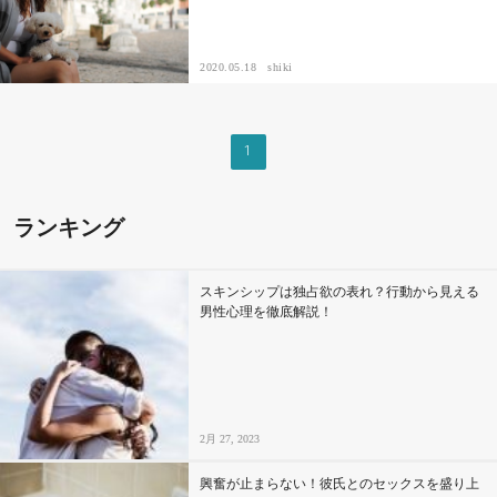
その他
2020.05.18
shiki
ドキドキ
1
仕事とキャリア
ランキング
特集
占い・診断
スキンシップは独占欲の表れ？行動から見える
男性心理を徹底解説！
ファッション・美容
グルメ
2月 27, 2023
趣味・旅行
興奮が止まらない！彼氏とのセックスを盛り上