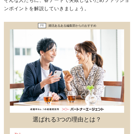
そんな人たちに、春デートで失敗しないためファッショ
セックスライフ
ンポイントを解説していきましょう。
不倫・だめ男
PR
婚活あるある編集部からのおすすめ
感動
心の処方箋
カルチャー・トレンド・芸能
驚き
選ばれる3つの理由とは？
No.1