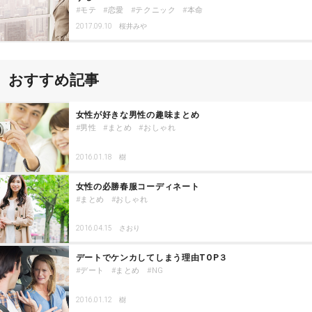
モテ
恋愛
テクニック
本命
2017.09.10
桜井みや
おすすめ記事
女性が好きな男性の趣味まとめ
男性
まとめ
おしゃれ
2016.01.18
樹
女性の必勝春服コーディネート
まとめ
おしゃれ
2016.04.15
さおり
デートでケンカしてしまう理由TOP３
デート
まとめ
NG
2016.01.12
樹