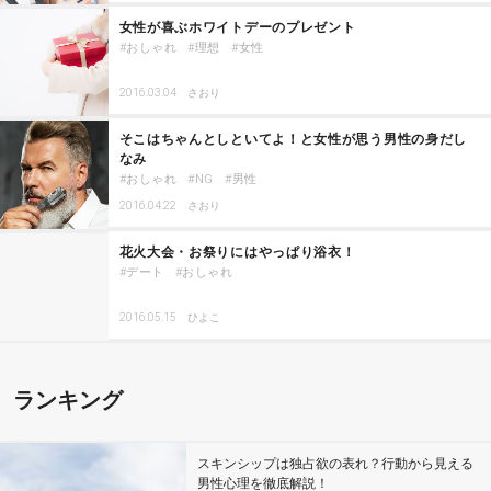
女性が喜ぶホワイトデーのプレゼント
おしゃれ
理想
女性
2016.03.04
さおり
そこはちゃんとしといてよ！と女性が思う男性の身だし
なみ
おしゃれ
NG
男性
2016.04.22
さおり
花火大会・お祭りにはやっぱり浴衣！
デート
おしゃれ
2016.05.15
ひよこ
ランキング
スキンシップは独占欲の表れ？行動から見える
男性心理を徹底解説！