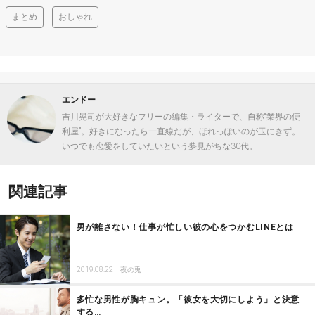
まとめ
おしゃれ
エンドー
吉川晃司が大好きなフリーの編集・ライターで、自称“業界の便
利屋”。好きになったら一直線だが、ほれっぽいのが玉にきず。
いつでも恋愛をしていたいという夢見がちな30代。
関連記事
男が離さない！仕事が忙しい彼の心をつかむLINEとは
2019.08.22
夜の兎
多忙な男性が胸キュン。「彼女を大切にしよう」と決意
する…