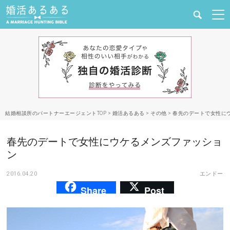
健康
婚活と結婚
恋愛の悩み
結婚相談所のパートナーエージェントTOP
>
婚活あるある
>
その他
>
春先のデートで女性に
出会い
春先のデートで女性にウケるメンズファッショ
合コン・街コン
ン
2016.04.20
エンドー
マッチングアプリ
Share
Post
結婚相談所
あるある