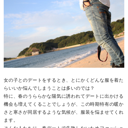
その他
ドキドキ
仕事とキャリア
特集
占い・診断
女の子とのデートをするとき、とにかくどんな服を着た
らいいか悩んでしまうことは多いのでは？
ファッション・美容
特に、春のうららかな陽気に誘われてデートに出かける
グルメ
機会も増えてくることでしょうが、この時期特有の暖か
さと寒さが同居するような気候が、服装を悩ませてくれ
趣味・旅行
ます。