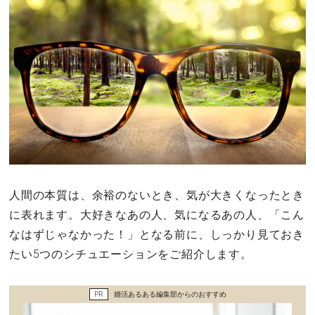
その他
ドキドキ
仕事とキャリア
特集
占い・診断
人間の本質は、余裕のないとき、気が大きくなったとき
に表れます。大好きなあの人、気になるあの人、「こん
ファッション・美容
なはずじゃなかった！」となる前に、しっかり見ておき
たい5つのシチュエーションをご紹介します。
グルメ
趣味・旅行
PR
婚活あるある編集部からのおすすめ