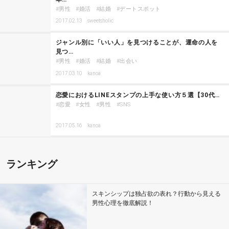
男性
婚活
結婚
デートスポット
2017.02.13
sweetsholic
ジャンル別に「いい人」を見つけることが、運命の人を
見つ…
男性
婚活
結婚
出会い
2017.03.10
kanoa
恋愛におけるLINEスタンプの上手な使い方５選【30代…
恋愛
女性
男性
SNS
2017.05.16
kanoa
ランキング
スキンシップは独占欲の表れ？行動から見える
男性心理を徹底解説！