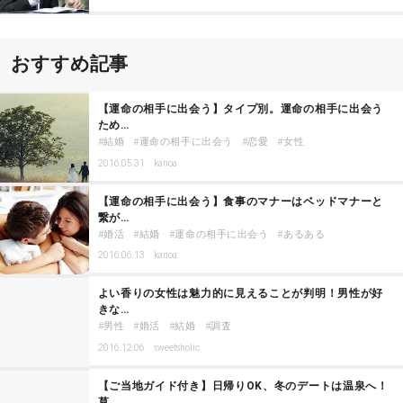
おすすめ記事
【運命の相手に出会う】タイプ別。運命の相手に出会う
ため…
結婚
運命の相手に出会う
恋愛
女性
2016.05.31
kanoa
【運命の相手に出会う】食事のマナーはベッドマナーと
繋が…
婚活
結婚
運命の相手に出会う
あるある
2016.06.13
kanoa
よい香りの女性は魅力的に見えることが判明！男性が好
きな…
男性
婚活
結婚
調査
2016.12.06
sweetsholic
【ご当地ガイド付き】日帰りOK、冬のデートは温泉へ！
草…