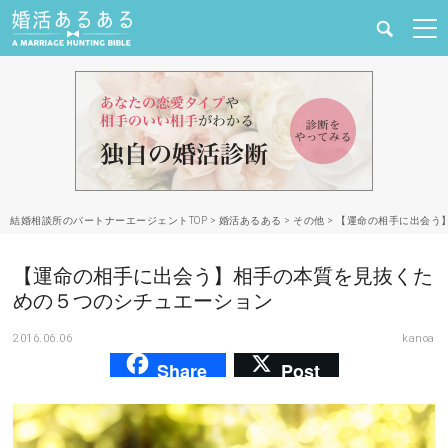
健康
婚活と結婚
恋愛の悩み
結婚相談所のパートナーエージェントTOP
>
婚活あるある
>
その他
>
【運命の相手に出会う
出会い
【運命の相手に出会う】相手の本質を見抜くた
合コン・街コン
めの５つのシチュエーション
2016.06.06
kanoa
マッチングアプリ
Share
Post
結婚相談所
あるある