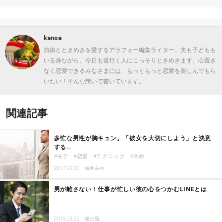
kanoa
自由とときめきを愛するアラフォー編集ライター。夫も子どもも
いる身ながら、今日も道行く人にこっそりときめきます。心置き
なく恋愛できるみなさまには、もっともっと恋愛を楽しんでもら
いたい！そんな想いで書いています。
関連記事
多忙な男性が胸キュン。「彼女を大切にしよう」と決意
する…
モテ
恋愛
テクニック
本命
2017.09.10
桜井みや
男が離さない！仕事が忙しい彼の心をつかむLINEとは
2019.08.22
夜の兎