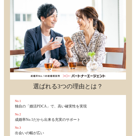
セックスライフ
不倫・だめ男
感動
心の処方箋
カルチャー・トレンド・芸能
驚き
選ばれる3つの理由とは？
No.1
独自の「婚活PDCA」で、高い確実性を実現
No.2
成婚率No.1だから出来る充実のサポート
No.3
出会いの幅が広い