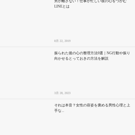
男が離さない！仕事が忙しい彼の心をつかむ
LINEとは
8月 22, 2019
振られた後の心の整理方法9選｜NG行動や振り
向かせるとっておきの方法を解説
3月 28, 2023
それは本音？女性の容姿を褒める男性心理と上
手な...