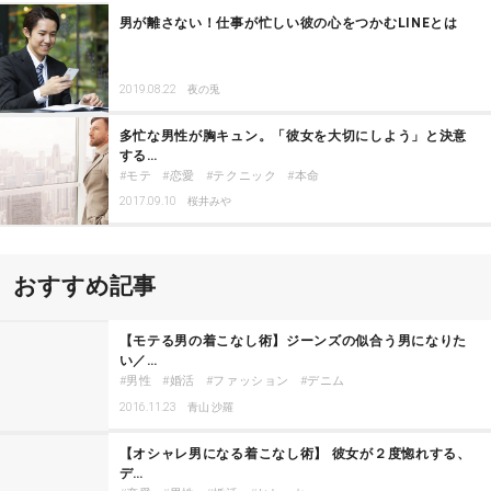
男が離さない！仕事が忙しい彼の心をつかむLINEとは
2019.08.22
夜の兎
多忙な男性が胸キュン。「彼女を大切にしよう」と決意
する…
モテ
恋愛
テクニック
本命
2017.09.10
桜井みや
おすすめ記事
【モテる男の着こなし術】ジーンズの似合う男になりた
い／…
男性
婚活
ファッション
デニム
2016.11.23
青山 沙羅
【オシャレ男になる着こなし術】 彼女が２度惚れする、
デ…