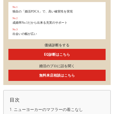
No.1
独自の「婚活PDCA」で、高い確実性を実現
No.2
成婚率No.1だから出来る充実のサポート
No.3
出会いの幅が広い
価値診断をする
EQ診断はこちら
婚活のプロに話を聞く
無料来店相談はこちら
目次
ニューヨーカーのマフラーの着こなし