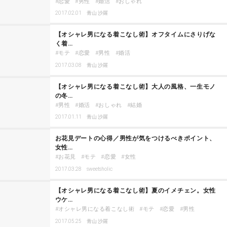
恋愛
男性
婚活
おしゃれ
2017.02.01
青山 沙羅
【オシャレ男になる着こなし術】オフタイムにさりげな
く着…
モテ
恋愛
男性
婚活
2017.03.08
青山 沙羅
【オシャレ男になる着こなし術】大人の風格、一生モノ
の冬…
男性
婚活
おしゃれ
結婚
2017.01.11
青山 沙羅
お花見デートの心得／男性が気をつけるべきポイント、
女性…
お花見
モテ
恋愛
女性
2017.03.28
sweetsholic
【オシャレ男になる着こなし術】夏のイメチェン。女性
ウケ…
オシャレ男になる着こなし術
モテ
恋愛
男性
2017.05.25
青山 沙羅