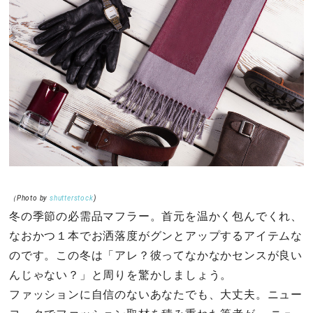
その他
ドキドキ
仕事とキャリア
特集
占い・診断
（Photo by
shutterstock
)
冬の季節の必需品マフラー。首元を温かく包んでくれ、
ファッション・美容
なおかつ１本でお洒落度がグンとアップするアイテムな
グルメ
のです。この冬は「アレ？彼ってなかなかセンスが良い
んじゃない？」と周りを驚かしましょう。
趣味・旅行
ファッションに自信のないあなたでも、大丈夫。ニュー