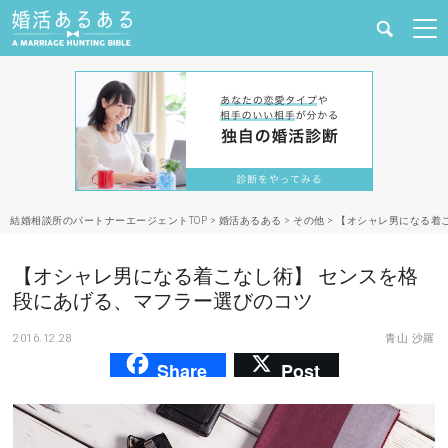
健康
婚活と結婚
恋愛の悩み
結婚相談所のパートナーエージェントTOP
>
婚活あるある
>
その他
>
【オシャレ男になる着
出会い
【オシャレ男になる着こなし術】 センスを格
合コン・街コン
段にあげる、マフラー選びのコツ
2016.12.28
青山 沙羅
マッチングアプリ
Share
Post
結婚相談所
あるある