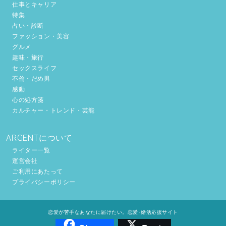
仕事とキャリア
特集
占い・診断
ファッション・美容
グルメ
趣味・旅行
セックスライフ
不倫・だめ男
感動
心の処方箋
カルチャー・トレンド・芸能
ARGENTについて
ライター一覧
運営会社
ご利用にあたって
プライバシーポリシー
恋愛が苦手なあなたに届けたい。恋愛･婚活応援サイト