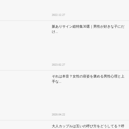
2022.12.27
脈ありサイン総特集30選｜男性が好きな子にだ
け...
2023.02.27
それは本音？女性の容姿を褒める男性心理と上
手な...
2020.04.22
大人カップルは互いの呼び方をどうしてる？呼