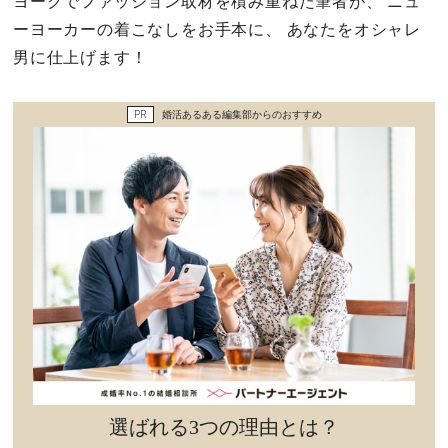
ヨークでファッション取材を積み重ねた筆者が、 ニュ
セックスライフ
ーヨーカーの着こなしをお手本に、 あなたをオシャレ
男に仕上げます！
不倫・だめ男
PR
婚活あるある編集部からのおすすめ
感動
心の処方箋
カルチャー・トレンド・芸能
驚き
選ばれる3つの理由とは？