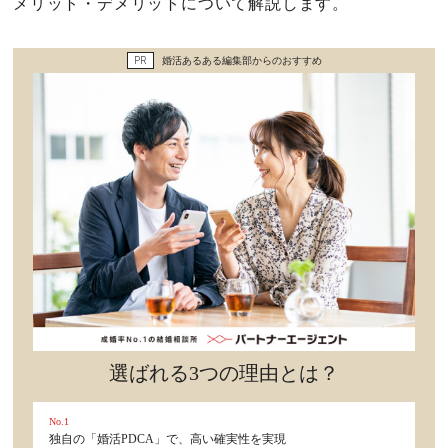
メリット・デメリットについて解説します。
セックスライフ
PR
婚活あるある編集部からのおすすめ
不倫・だめ男
感動
心の処方箋
カルチャー・トレンド・芸能
驚き
選ばれる3つの理由とは？
No.1
独自の「婚活PDCA」で、高い確実性を実現