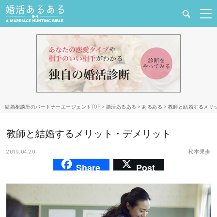
健康
婚活と結婚
恋愛の悩み
結婚相談所のパートナーエージェントTOP
>
婚活あるある
>
あるある
>
教師と結婚するメリ
出会い
教師と結婚するメリット・デメリット
合コン・街コン
2019.04.20
松本果歩
Share
Post
マッチングアプリ
結婚相談所
あるある