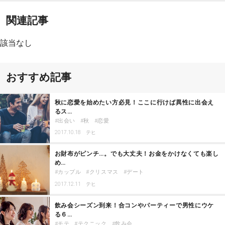
関連記事
該当なし
おすすめ記事
秋に恋愛を始めたい方必見！ここに行けば異性に出会え
るス…
出会い
秋
恋愛
2017.10.18
テヒ
お財布がピンチ…。でも大丈夫！お金をかけなくても楽し
め…
カップル
クリスマス
デート
2017.12.11
テヒ
飲み会シーズン到来！合コンやパーティーで男性にウケ
る６…
モテ
テクニック
飲み会