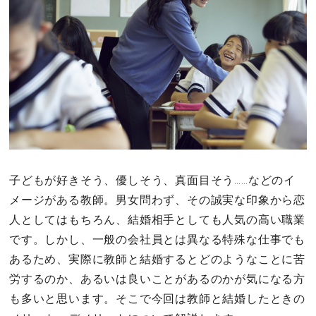
その他
ドキドキ
仕事とキャリア
特集
子どもが好きそう、優しそう、真面目そう……などのイ
占い・診断
メージがある教師。男女問わず、その誠実な印象から恋
ファッション・美容
人としてはもちろん、結婚相手としても人気の高い職業
です。しかし、一般の会社員とは異なる特殊な仕事でも
グルメ
あるため、実際に教師と結婚するとどのようなことに苦
労するのか、あるいは良いことがあるのかが気になる方
趣味・旅行
も多いと思います。そこで今回は教師と結婚したときの