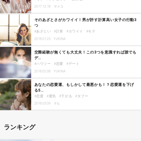
2017.12.18
マメコ
そのあざとさがカワイイ！男が許す計算高い女子の行動3
つ
あざとい
計算
カワイイ
モテ
2018.01.23
YUKINA
交際経験が無くても大丈夫！この3つを意識すれば誰でも
デ…
ハウツー
恋愛
デート
2018.02.08
YUKINA
あなたの恋愛運、もしかして最悪かも！？恋愛運を下げ
る5…
恋愛
運気
下がる
タブー
2018.03.09
テヒ
ランキング