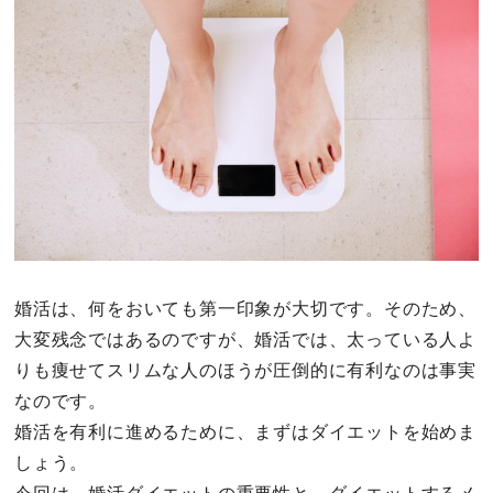
その他
ドキドキ
仕事とキャリア
特集
占い・診断
婚活は、何をおいても第一印象が大切です。そのため、
大変残念ではあるのですが、婚活では、太っている人よ
ファッション・美容
りも痩せてスリムな人のほうが圧倒的に有利なのは事実
グルメ
なのです。
婚活を有利に進めるために、まずはダイエットを始めま
趣味・旅行
しょう。