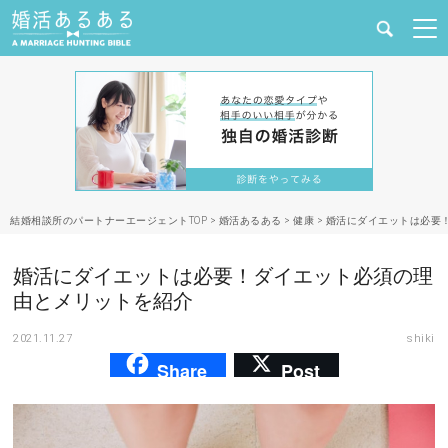
健康
婚活と結婚
恋愛の悩み
結婚相談所のパートナーエージェントTOP
>
婚活あるある
>
健康
>
婚活にダイエットは必要
出会い
婚活にダイエットは必要！ダイエット必須の理
合コン・街コン
由とメリットを紹介
2021.11.27
shiki
マッチングアプリ
Share
Post
結婚相談所
あるある