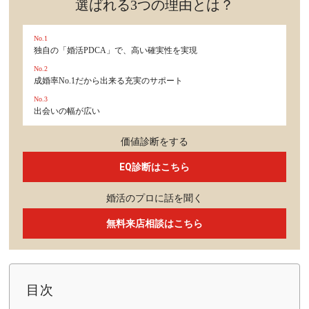
選ばれる3つの理由とは？
No.1
独自の「婚活PDCA」で、高い確実性を実現
No.2
成婚率No.1だから出来る充実のサポート
No.3
出会いの幅が広い
価値診断をする
EQ診断はこちら
婚活のプロに話を聞く
無料来店相談はこちら
目次