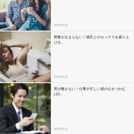
セックスライフ
不倫・だめ男
2023.03.01
感動
興奮が止まらない！彼氏とのセックスを盛り上
げる...
心の処方箋
カルチャー・トレンド・芸能
2020.04.23
驚き
男が離さない！仕事が忙しい彼の心をつかむ
LIN...
2019.08.22