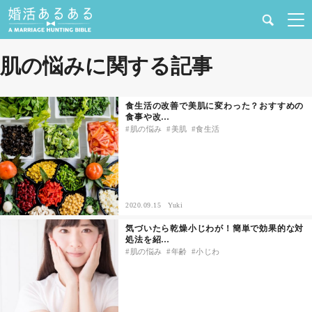
健康
肌の悩みに関する記事
婚活と結婚
食生活の改善で美肌に変わった？おすすめの
食事や改…
恋愛の悩み
肌の悩み
美肌
食生活
出会い
合コン・街コン
2020.09.15
Yuki
気づいたら乾燥小じわが！簡単で効果的な対
マッチングアプリ
処法を紹…
肌の悩み
年齢
小じわ
結婚相談所
あるある