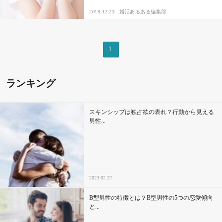
2019.12.23
婚活あるある編集部
その他
1
ドキドキ
仕事とキャリア
ランキング
特集
スキンシップは独占欲の表れ？行動から見える
男性...
占い・診断
ファッション・美容
2023.02.27
グルメ
B型男性の特徴とは？B型男性の5つの恋愛傾向
趣味・旅行
と...