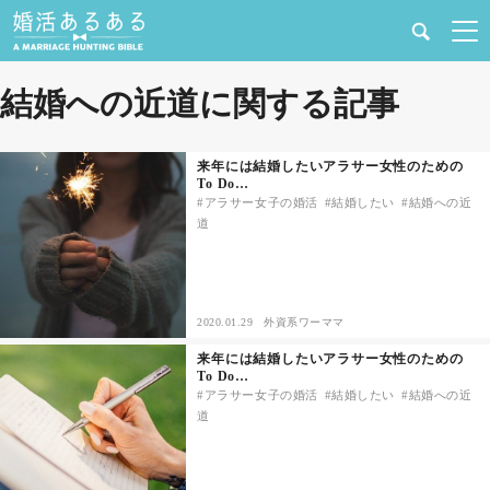
健康
結婚への近道に関する記事
婚活と結婚
来年には結婚したいアラサー女性のための
To Do…
恋愛の悩み
アラサー女子の婚活
結婚したい
結婚への近
道
出会い
合コン・街コン
2020.01.29
外資系ワーママ
来年には結婚したいアラサー女性のための
マッチングアプリ
To Do…
アラサー女子の婚活
結婚したい
結婚への近
道
結婚相談所
あるある