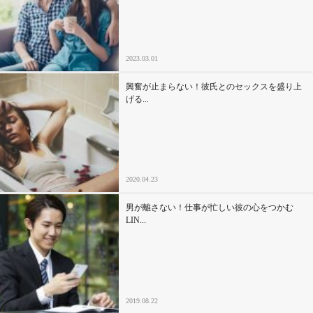
セックスライフ
不倫・だめ男
2023.03.01
感動
興奮が止まらない！彼氏とのセックスを盛り上
げる...
心の処方箋
カルチャー・トレンド・芸能
2020.04.23
驚き
男が離さない！仕事が忙しい彼の心をつかむ
LIN...
2019.08.22