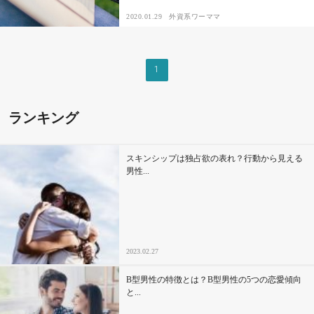
2020.01.29
外資系ワーママ
その他
1
ドキドキ
仕事とキャリア
ランキング
特集
スキンシップは独占欲の表れ？行動から見える
男性...
占い・診断
ファッション・美容
2023.02.27
グルメ
B型男性の特徴とは？B型男性の5つの恋愛傾向
趣味・旅行
と...