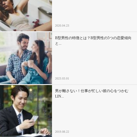
セックスライフ
不倫・だめ男
2020.04.23
感動
B型男性の特徴とは？B型男性の5つの恋愛傾向
と...
心の処方箋
カルチャー・トレンド・芸能
2023.03.01
驚き
男が離さない！仕事が忙しい彼の心をつかむ
LIN...
2019.08.22