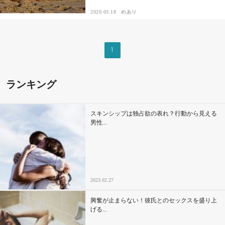
2020.03.18
めあり
その他
1
ドキドキ
仕事とキャリア
ランキング
特集
スキンシップは独占欲の表れ？行動から見える
男性...
占い・診断
ファッション・美容
2023.02.27
グルメ
興奮が止まらない！彼氏とのセックスを盛り上
趣味・旅行
げる...