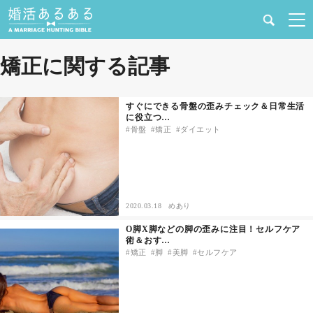
健康
矯正に関する記事
婚活と結婚
すぐにできる骨盤の歪みチェック＆日常生活
に役立つ…
恋愛の悩み
骨盤
矯正
ダイエット
出会い
合コン・街コン
2020.03.18
めあり
O脚X脚などの脚の歪みに注目！セルフケア
マッチングアプリ
術＆おす…
矯正
脚
美脚
セルフケア
結婚相談所
あるある