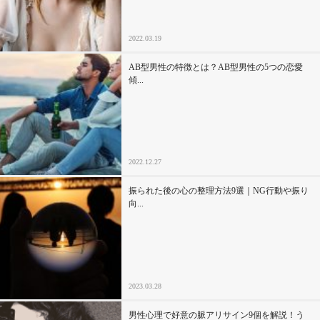
2022.03.19
AB型男性の特徴とは？AB型男性の5つの恋愛
傾...
2022.12.27
振られた後の心の整理方法9選｜NG行動や振り
向...
2023.03.28
男性心理で好意の脈アリサイン9個を解説！う