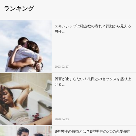
ランキング
その他
スキンシップは独占欲の表れ？行動から見える
ドキドキ
男性...
仕事とキャリア
特集
2023.02.27
占い・診断
興奮が止まらない！彼氏とのセックスを盛り上
げる...
ファッション・美容
グルメ
2020.04.23
趣味・旅行
B型男性の特徴とは？B型男性の5つの恋愛傾向