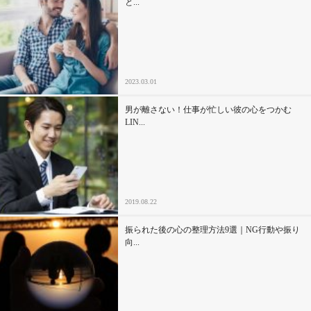
と...
セックスライフ
不倫・だめ男
2023.03.01
感動
男が離さない！仕事が忙しい彼の心をつかむ
心の処方箋
LIN...
カルチャー・トレンド・芸能
驚き
2019.08.22
振られた後の心の整理方法9選｜NG行動や振り
向...