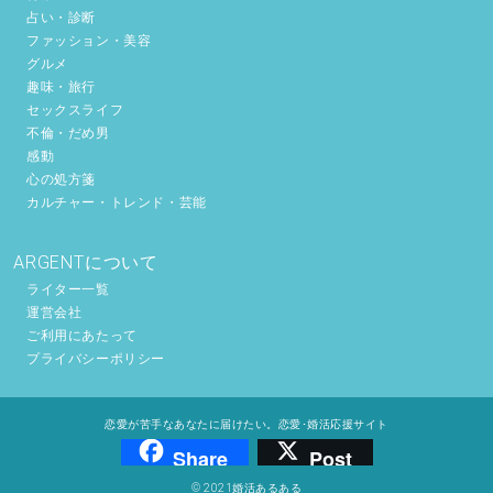
占い・診断
ファッション・美容
グルメ
趣味・旅行
セックスライフ
不倫・だめ男
感動
心の処方箋
カルチャー・トレンド・芸能
ARGENTについて
ライター一覧
運営会社
ご利用にあたって
プライバシーポリシー
恋愛が苦手なあなたに届けたい。恋愛･婚活応援サイト
Share
Post
© 2021婚活あるある