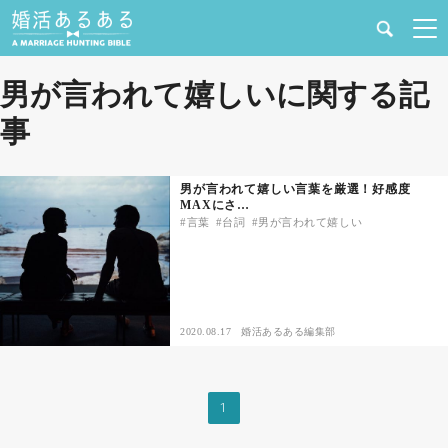
健康
男が言われて嬉しいに関する記
事
婚活と結婚
恋愛の悩み
男が言われて嬉しい言葉を厳選！好感度
MAXにさ…
言葉
台詞
男が言われて嬉しい
出会い
合コン・街コン
2020.08.17
婚活あるある編集部
マッチングアプリ
結婚相談所
1
あるある