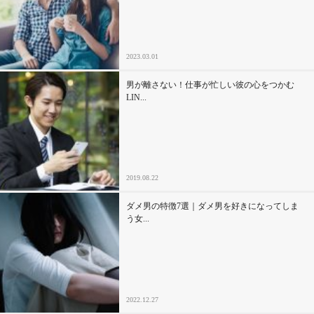
セックスライフ
不倫・だめ男
2023.03.01
感動
男が離さない！仕事が忙しい彼の心をつかむ
LIN...
心の処方箋
カルチャー・トレンド・芸能
2019.08.22
驚き
ダメ男の特徴7選｜ダメ男を好きになってしま
う女...
2022.12.27