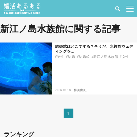
健康
新江ノ島水族館に関する記事
婚活と結婚
結婚式はどこでする？そうだ、水族館ウェデ
ィングを…
恋愛の悩み
男性
結婚
結婚式
新江ノ島水族館
女性
出会い
合コン・街コン
2016.07.18
林美由紀
マッチングアプリ
1
結婚相談所
ランキング
あるある