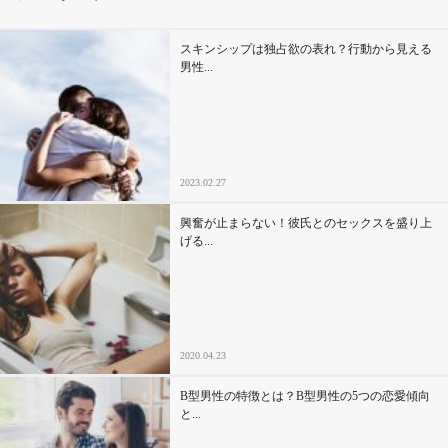
その他
スキンシップは独占欲の表れ？行動から見える
男性...
ドキドキ
仕事とキャリア
2023.02.27
特集
興奮が止まらない！彼氏とのセックスを盛り上
げる...
占い・診断
ファッション・美容
2020.04.23
グルメ
B型男性の特徴とは？B型男性の5つの恋愛傾向
趣味・旅行
と...