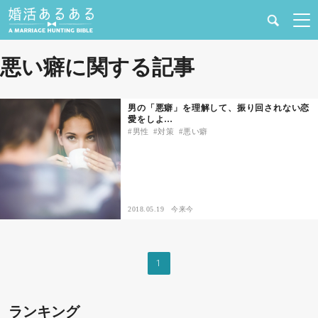
健康
悪い癖に関する記事
婚活と結婚
男の「悪癖」を理解して、振り回されない恋
愛をしよ…
恋愛の悩み
男性
対策
悪い癖
出会い
合コン・街コン
2018.05.19
今来今
マッチングアプリ
1
結婚相談所
ランキング
あるある