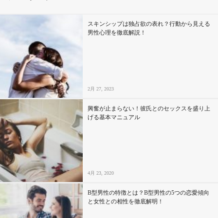
その他
スキンシップは独占欲の表れ？行動から見える
男性心理を徹底解説！
ドキドキ
仕事とキャリア
2月 27, 2023
特集
興奮が止まらない！彼氏とのセックスを盛り上
げる基本マニュアル
占い・診断
ファッション・美容
4月 23, 2020
グルメ
B型男性の特徴とは？B型男性の5つの恋愛傾向
趣味・旅行
と女性との相性を徹底解明！