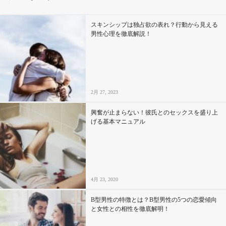
その他
スキンシップは独占欲の表れ？行動から見える
男性心理を徹底解説！
ドキドキ
仕事とキャリア
2月 27, 2023
特集
興奮が止まらない！彼氏とのセックスを盛り上
げる基本マニュアル
占い・診断
ファッション・美容
4月 23, 2020
グルメ
B型男性の特徴とは？B型男性の5つの恋愛傾向
趣味・旅行
と女性との相性を徹底解明！