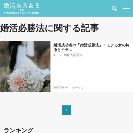
健康
婚活必勝法に関する記事
婚活と結婚
婚活成功者の「婚活必勝法」！モテる女の特
徴とモテ…
恋愛の悩み
モテ
婚活必勝法
出会い
合コン・街コン
2020.01.04
うーちょ
マッチングアプリ
1
結婚相談所
ランキング
あるある