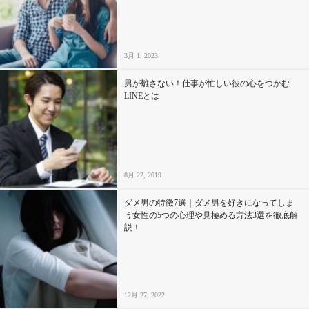
セックスライフ
不倫・だめ男
3月 1, 2023
感動
男が離さない！仕事が忙しい彼の心をつかむ
LINEとは
心の処方箋
カルチャー・トレンド・芸能
8月 22, 2019
驚き
ダメ男の特徴7選｜ダメ男を好きになってしま
う女性の5つの心理や見極める方法3選を徹底解
説！
12月 27, 2022