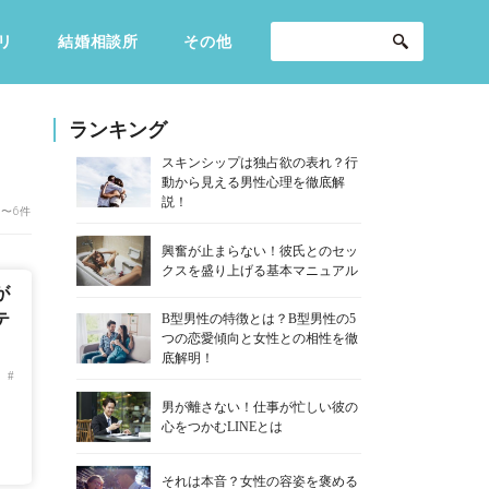
リ
結婚相談所
その他
セックスライフ
不倫・だめ男
感動
ランキング
スキンシップは独占欲の表れ？行
動から見える男性心理を徹底解
説！
1〜6件
興奮が止まらない！彼氏とのセッ
クスを盛り上げる基本マニュアル
が
テ
B型男性の特徴とは？B型男性の5
つの恋愛傾向と女性との相性を徹
底解明！
イ
男が離さない！仕事が忙しい彼の
心をつかむLINEとは
それは本音？女性の容姿を褒める