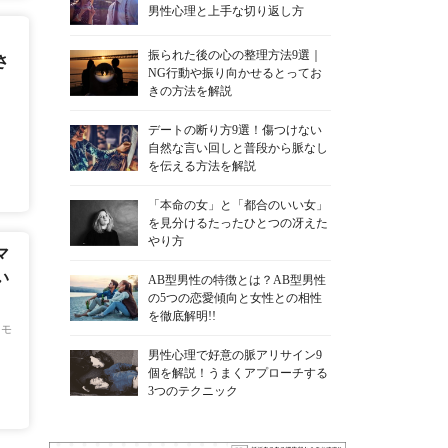
男性心理と上手な切り返し方
。
振られた後の心の整理方法9選｜
さ
NG行動や振り向かせるとってお
きの方法を解説
デートの断り方9選！傷つけない
自然な言い回しと普段から脈なし
を伝える方法を解説
「本命の女」と「都合のいい女」
を見分けるたったひとつの冴えた
やり方
マ
い
AB型男性の特徴とは？AB型男性
の5つの恋愛傾向と女性との相性
を徹底解明!!
モ
男性心理で好意の脈アリサイン9
個を解説！うまくアプローチする
3つのテクニック