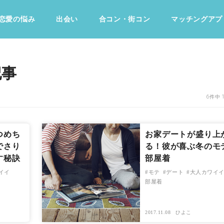
恋愛の悩み
出会い
合コン・街コン
マッチングアプ
占い・診断
ファッション・美容
グルメ
趣味・旅行
記事
6件中 
つめち
お家デートが盛り上
でさり
る！彼が喜ぶ冬のモ
す秘訣
部屋着
イイ
モテ
デート
大人カワイ
部屋着
2017.11.08
ひよこ