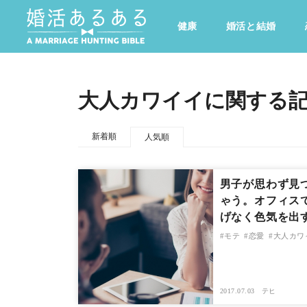
健康
婚活と結婚
その他
ドキドキ
仕事とキャリア
特集
大人カワイイに関する
心の処方箋
カルチャー・トレンド・芸能
新着順
人気順
男子が思わず見
ゃう。オフィス
げなく色気を出
モテ
恋愛
大人カワ
2017.07.03
テヒ