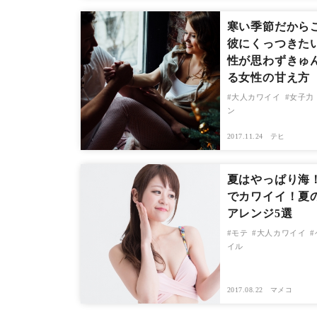
寒い季節だから
彼にくっつきた
性が思わずきゅ
る女性の甘え方
大人カワイイ
女子力
ン
2017.11.24
テヒ
夏はやっぱり海
でカワイイ！夏
アレンジ5選
モテ
大人カワイイ
イル
2017.08.22
マメコ