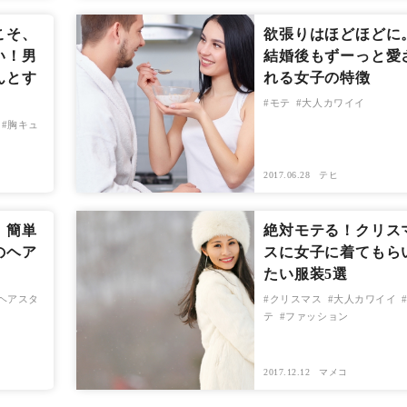
こそ、
欲張りはほどほどに
い！男
結婚後もずーっと愛
んとす
れる女子の特徴
モテ
大人カワイイ
胸キュ
2017.06.28
テヒ
！簡単
絶対モテる！クリス
のヘア
スに女子に着てもら
たい服装5選
ヘアスタ
クリスマス
大人カワイイ
テ
ファッション
2017.12.12
マメコ