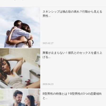
その他
スキンシップは独占欲の表れ？行動から見える
男性...
ドキドキ
仕事とキャリア
2023.02.27
特集
興奮が止まらない！彼氏とのセックスを盛り上
げる...
占い・診断
ファッション・美容
2020.04.23
グルメ
B型男性の特徴とは？B型男性の5つの恋愛傾向
趣味・旅行
と...