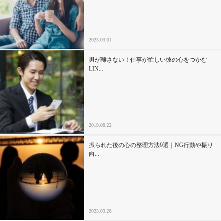
セックスライフ
不倫・だめ男
2023.03.01
感動
男が離さない！仕事が忙しい彼の心をつかむ
LIN...
心の処方箋
カルチャー・トレンド・芸能
2019.08.22
驚き
振られた後の心の整理方法9選｜NG行動や振り
向...
2023.03.28