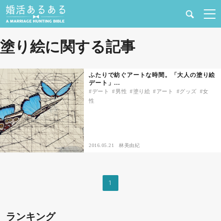
健康
塗り絵に関する記事
婚活と結婚
ふたりで紡ぐアートな時間。「大人の塗り絵
デート」…
恋愛の悩み
デート
男性
塗り絵
アート
グッズ
女
性
出会い
合コン・街コン
2016.05.21
林美由紀
マッチングアプリ
1
結婚相談所
ランキング
あるある