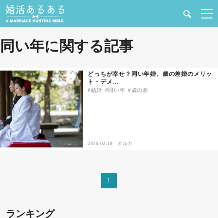
健康
同い年に関する記事
婚活と結婚
どっちが幸せ？同い年婚、歳の差婚のメリッ
ト・デメ…
恋愛の悩み
結婚
同い年
歳の差
出会い
合コン・街コン
2019.02.18
オルカ
マッチングアプリ
1
結婚相談所
ランキング
あるある