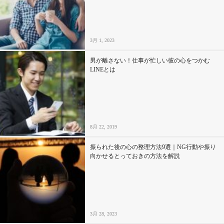
セックスライフ
不倫・だめ男
3月 1, 2023
感動
男が離さない！仕事が忙しい彼の心をつかむ
LINEとは
心の処方箋
カルチャー・トレンド・芸能
8月 22, 2019
驚き
振られた後の心の整理方法9選｜NG行動や振り
向かせるとっておきの方法を解説
3月 28, 2023