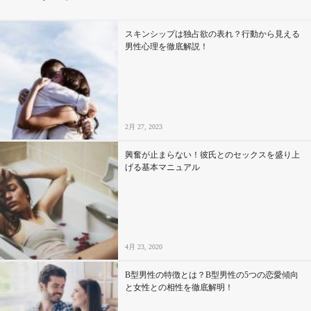
その他
スキンシップは独占欲の表れ？行動から見える
男性心理を徹底解説！
ドキドキ
仕事とキャリア
2月 27, 2023
特集
興奮が止まらない！彼氏とのセックスを盛り上
げる基本マニュアル
占い・診断
ファッション・美容
4月 23, 2020
グルメ
B型男性の特徴とは？B型男性の5つの恋愛傾向
趣味・旅行
と女性との相性を徹底解明！