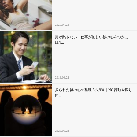
セックスライフ
不倫・だめ男
2020.04.23
感動
男が離さない！仕事が忙しい彼の心をつかむ
LIN...
心の処方箋
カルチャー・トレンド・芸能
2019.08.22
驚き
振られた後の心の整理方法9選｜NG行動や振り
向...
2023.03.28