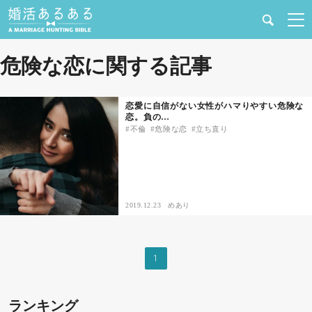
健康
危険な恋に関する記事
婚活と結婚
恋愛に自信がない女性がハマりやすい危険な
恋。負の…
恋愛の悩み
不倫
危険な恋
立ち直り
出会い
合コン・街コン
2019.12.23
めあり
マッチングアプリ
1
結婚相談所
ランキング
あるある