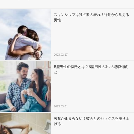
その他
スキンシップは独占欲の表れ？行動から見える
男性...
ドキドキ
仕事とキャリア
2023.02.27
特集
B型男性の特徴とは？B型男性の5つの恋愛傾向
と...
占い・診断
ファッション・美容
2023.03.01
グルメ
興奮が止まらない！彼氏とのセックスを盛り上
趣味・旅行
げる...