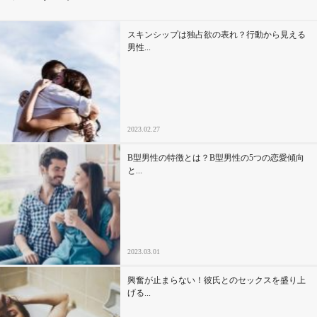
その他
スキンシップは独占欲の表れ？行動から見える
男性...
ドキドキ
仕事とキャリア
2023.02.27
特集
B型男性の特徴とは？B型男性の5つの恋愛傾向
と...
占い・診断
ファッション・美容
2023.03.01
グルメ
興奮が止まらない！彼氏とのセックスを盛り上
趣味・旅行
げる...