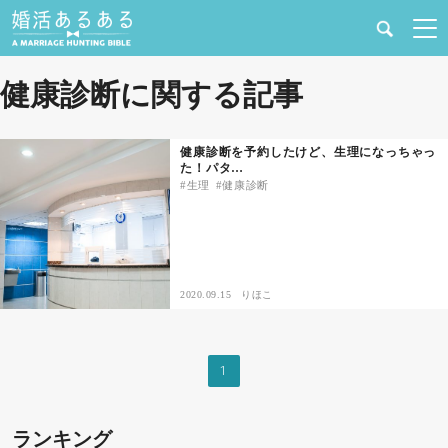
健康
健康診断に関する記事
婚活と結婚
健康診断を予約したけど、生理になっちゃっ
た！パタ…
恋愛の悩み
生理
健康診断
出会い
合コン・街コン
2020.09.15
りほこ
マッチングアプリ
1
結婚相談所
ランキング
あるある