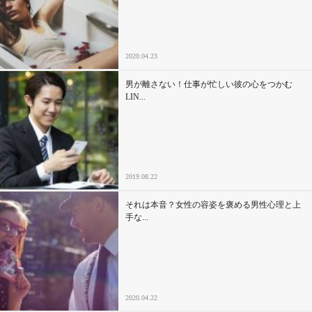
セックスライフ
不倫・だめ男
2020.04.23
感動
男が離さない！仕事が忙しい彼の心をつかむ
LIN...
心の処方箋
カルチャー・トレンド・芸能
2019.08.22
驚き
それは本音？女性の容姿を褒める男性心理と上
手な...
2020.04.22