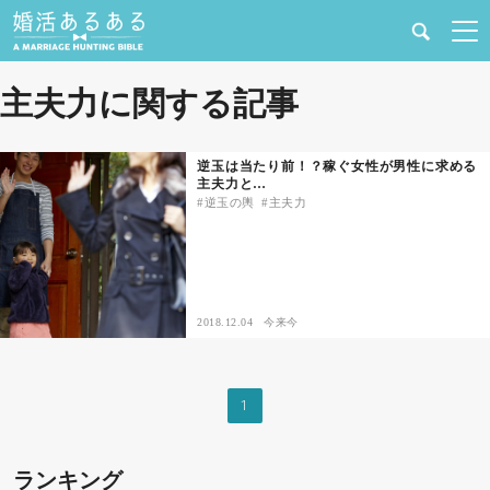
健康
主夫力に関する記事
婚活と結婚
逆玉は当たり前！？稼ぐ女性が男性に求める
主夫力と…
恋愛の悩み
逆玉の輿
主夫力
出会い
合コン・街コン
2018.12.04
今来今
マッチングアプリ
1
結婚相談所
ランキング
あるある