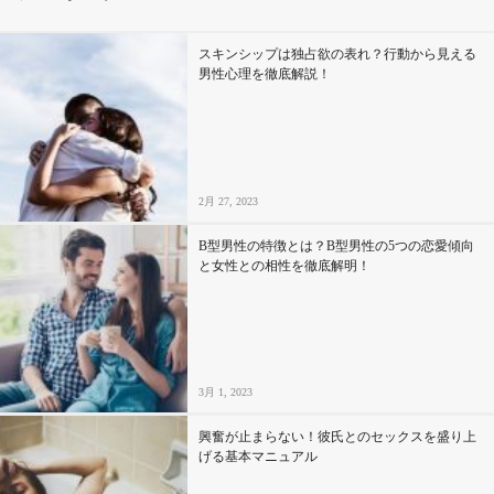
その他
スキンシップは独占欲の表れ？行動から見える
男性心理を徹底解説！
ドキドキ
仕事とキャリア
2月 27, 2023
特集
B型男性の特徴とは？B型男性の5つの恋愛傾向
と女性との相性を徹底解明！
占い・診断
ファッション・美容
3月 1, 2023
グルメ
興奮が止まらない！彼氏とのセックスを盛り上
趣味・旅行
げる基本マニュアル