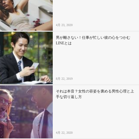
セックスライフ
不倫・だめ男
4月 23, 2020
感動
男が離さない！仕事が忙しい彼の心をつかむ
LINEとは
心の処方箋
カルチャー・トレンド・芸能
8月 22, 2019
驚き
それは本音？女性の容姿を褒める男性心理と上
手な切り返し方
4月 22, 2020