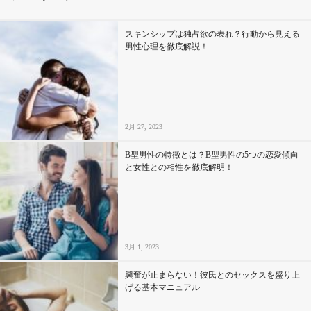
その他
スキンシップは独占欲の表れ？行動から見える
男性心理を徹底解説！
ドキドキ
仕事とキャリア
2月 27, 2023
特集
B型男性の特徴とは？B型男性の5つの恋愛傾向
と女性との相性を徹底解明！
占い・診断
ファッション・美容
3月 1, 2023
グルメ
興奮が止まらない！彼氏とのセックスを盛り上
趣味・旅行
げる基本マニュアル