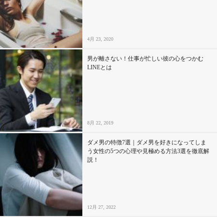
セックスライフ
不倫・だめ男
4月 23, 2020
感動
男が離さない！仕事が忙しい彼の心をつかむ
LINEとは
心の処方箋
カルチャー・トレンド・芸能
8月 22, 2019
驚き
ダメ男の特徴7選｜ダメ男を好きになってしま
う女性の5つの心理や見極める方法3選を徹底解
説！
12月 27, 2022