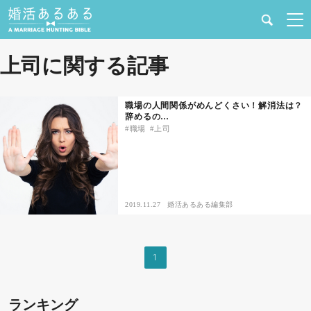
健康
上司に関する記事
婚活と結婚
職場の人間関係がめんどくさい！解消法は？
辞めるの…
恋愛の悩み
職場
上司
出会い
合コン・街コン
2019.11.27
婚活あるある編集部
マッチングアプリ
1
結婚相談所
ランキング
あるある