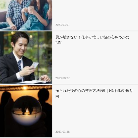
セックスライフ
不倫・だめ男
2023.03.01
感動
男が離さない！仕事が忙しい彼の心をつかむ
LIN...
心の処方箋
カルチャー・トレンド・芸能
2019.08.22
驚き
振られた後の心の整理方法9選｜NG行動や振り
向...
2023.03.28