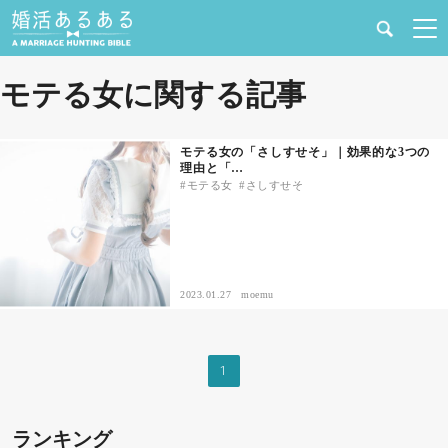
健康
モテる女に関する記事
婚活と結婚
モテる女の「さしすせそ」｜効果的な3つの
理由と「…
恋愛の悩み
モテる女
さしすせそ
出会い
合コン・街コン
2023.01.27
moemu
マッチングアプリ
1
結婚相談所
ランキング
あるある