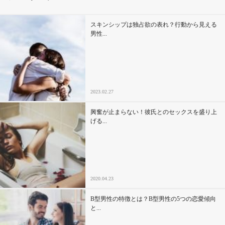
その他
スキンシップは独占欲の表れ？行動から見える
男性...
ドキドキ
仕事とキャリア
2023.02.27
特集
興奮が止まらない！彼氏とのセックスを盛り上
げる...
占い・診断
ファッション・美容
2020.04.23
グルメ
B型男性の特徴とは？B型男性の5つの恋愛傾向
趣味・旅行
と...