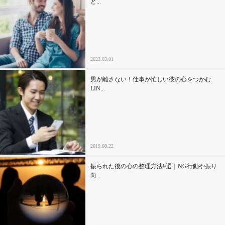
と...
セックスライフ
不倫・だめ男
2023.03.01
感動
男が離さない！仕事が忙しい彼の心をつかむ
心の処方箋
LIN...
カルチャー・トレンド・芸能
驚き
2019.08.22
振られた後の心の整理方法9選｜NG行動や振り
向...