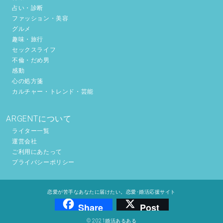
占い・診断
ファッション・美容
グルメ
趣味・旅行
セックスライフ
不倫・だめ男
感動
心の処方箋
カルチャー・トレンド・芸能
ARGENTについて
ライター一覧
運営会社
ご利用にあたって
プライバシーポリシー
恋愛が苦手なあなたに届けたい。恋愛･婚活応援サイト
Share
Post
© 2021婚活あるある