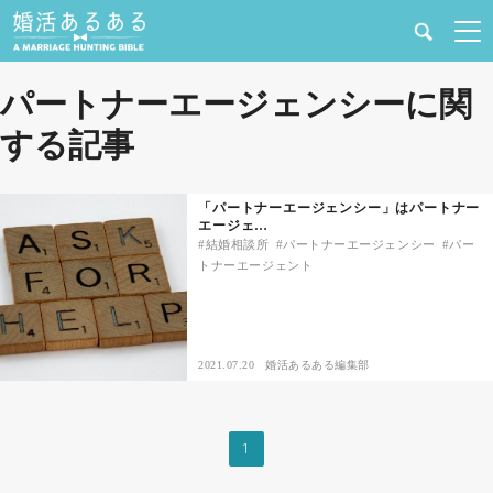
健康
パートナーエージェンシーに関
する記事
婚活と結婚
恋愛の悩み
「パートナーエージェンシー」はパートナー
エージェ…
結婚相談所
パートナーエージェンシー
パー
出会い
トナーエージェント
合コン・街コン
2021.07.20
婚活あるある編集部
マッチングアプリ
結婚相談所
1
あるある