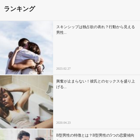
ランキング
その他
スキンシップは独占欲の表れ？行動から見える
ドキドキ
男性...
仕事とキャリア
特集
2023.02.27
占い・診断
興奮が止まらない！彼氏とのセックスを盛り上
げる...
ファッション・美容
グルメ
2020.04.23
趣味・旅行
B型男性の特徴とは？B型男性の5つの恋愛傾向