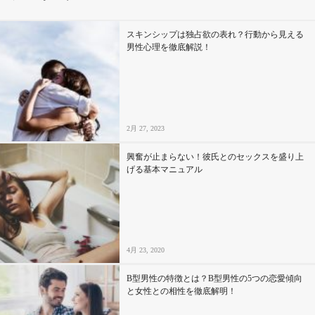
その他
スキンシップは独占欲の表れ？行動から見える
男性心理を徹底解説！
ドキドキ
仕事とキャリア
2月 27, 2023
特集
興奮が止まらない！彼氏とのセックスを盛り上
げる基本マニュアル
占い・診断
ファッション・美容
4月 23, 2020
グルメ
B型男性の特徴とは？B型男性の5つの恋愛傾向
趣味・旅行
と女性との相性を徹底解明！