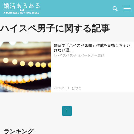
健康
ハイスペ男子に関する記事
婚活と結婚
婚活で「ハイスペ図鑑」作成を目指しちゃい
けない理…
恋愛の悩み
ハイスペ男子
パートナー選び
出会い
合コン・街コン
2020.01.31
ぱぴこ
マッチングアプリ
1
結婚相談所
ランキング
あるある