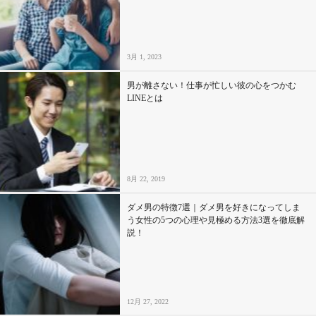
セックスライフ
不倫・だめ男
3月 1, 2023
感動
男が離さない！仕事が忙しい彼の心をつかむ
LINEとは
心の処方箋
カルチャー・トレンド・芸能
8月 22, 2019
驚き
ダメ男の特徴7選｜ダメ男を好きになってしま
う女性の5つの心理や見極める方法3選を徹底解
説！
12月 27, 2022