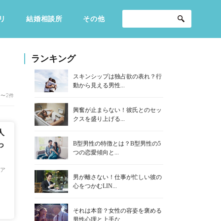
リ
結婚相談所
その他
セックスライフ
不倫・だめ男
感動
ランキング
スキンシップは独占欲の表れ？行
動から見える男性...
1〜2件
興奮が止まらない！彼氏とのセッ
クスを盛り上げる...
人
B型男性の特徴とは？B型男性の5
っ
つの恋愛傾向と...
ア
男が離さない！仕事が忙しい彼の
心をつかむLIN...
それは本音？女性の容姿を褒める
男性心理と上手な...