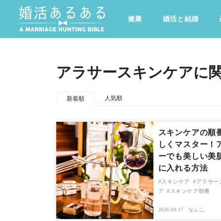
健康
婚活と結婚
その他
ドキドキ
仕事とキャリア
特集
アラサースキンケアに
心の処方箋
カルチャー・トレンド・芸能
人気順
新着順
スキンケアの順
しくマスター！
ーでも美しい美
に入れる方法
スキンケア
アラサー
ア
スキンケア順番
2020.08.17
なふこ。