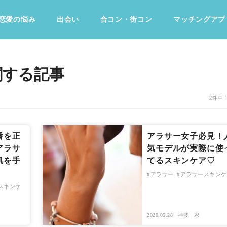
恋愛の悩み
出会い
合コン・街コン
マッチングアプ
占い・診断
ファッション・美容
グルメ
趣味・旅行
関する記事
2件中 
番を正
アラサー女子必見！
アラサ
気モデルが実際に使
肌を手
てるスキンケア♡
アラサー
アラサースキンケ
スキンケ
2020.05.28
神波 彩