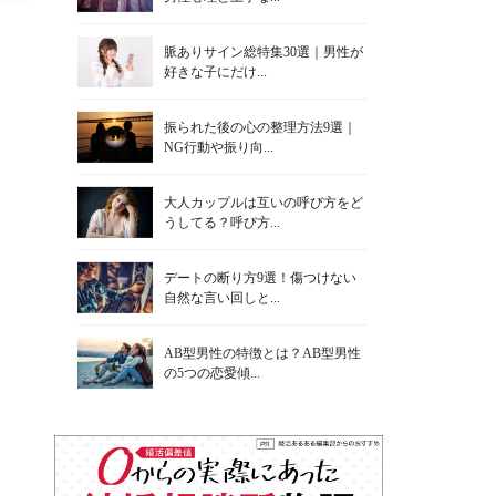
脈ありサイン総特集30選｜男性が
好きな子にだけ...
振られた後の心の整理方法9選｜
NG行動や振り向...
大人カップルは互いの呼び方をど
うしてる？呼び方...
デートの断り方9選！傷つけない
自然な言い回しと...
AB型男性の特徴とは？AB型男性
の5つの恋愛傾...