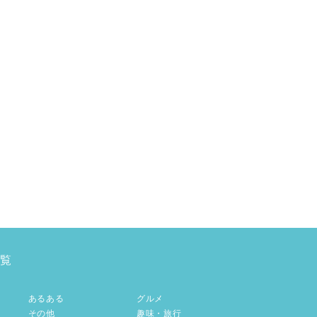
覧
あるある
グルメ
その他
趣味・旅行