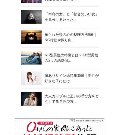
「本命の女」と「都合のいい女」
を見分けるたった...
振られた後の心の整理方法9選｜
NG行動や振り向...
AB型男性の特徴とは？AB型男性
の5つの恋愛傾...
脈ありサイン総特集30選｜男性が
好きな子にだけ...
大人カップルは互いの呼び方をど
うしてる？呼び方...