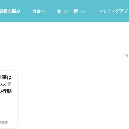
恋愛の悩み
出会い
合コン・街コン
マッチングアプ
占い・診断
ファッション・美容
グルメ
趣味・旅行
1件
仕事は
のステ
の行動
編集部