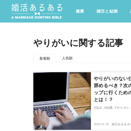
健康
婚活と結婚
その他
ドキドキ
仕事とキャリア
特集
やりがいに関する記事
心の処方箋
カルチャー・トレンド・芸能
人気順
新着順
やりがいのない
辞めるべき？次
ップに行くため
とは！？
悩み
転職
やりがい
2020.01.29
婚活あるある