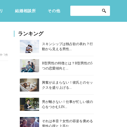
リ
結婚相談所
その他
セックスライフ
不倫・だめ男
感動
ランキング
スキンシップは独占欲の表れ？行
動から見える男性...
中 1件
B型男性の特徴とは？B型男性の5
つの恋愛傾向と...
興奮が止まらない！彼氏とのセッ
クスを盛り上げる...
男が離さない！仕事が忙しい彼の
心をつかむLIN...
それは本音？女性の容姿を褒める
男性心理と上手な...