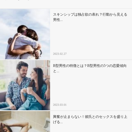
その他
スキンシップは独占欲の表れ？行動から見える
男性...
ドキドキ
仕事とキャリア
2023.02.27
特集
B型男性の特徴とは？B型男性の5つの恋愛傾向
と...
占い・診断
ファッション・美容
2023.03.01
グルメ
興奮が止まらない！彼氏とのセックスを盛り上
趣味・旅行
げる...