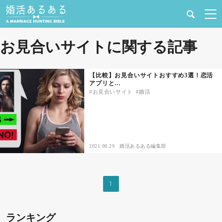
健康
お見合いサイトに関する記事
婚活と結婚
【比較】お見合いサイトおすすめ3選！恋活
アプリと…
恋愛の悩み
お見合いサイト
婚活
出会い
合コン・街コン
2021.08.29
婚活あるある編集部
マッチングアプリ
1
結婚相談所
ランキング
あるある