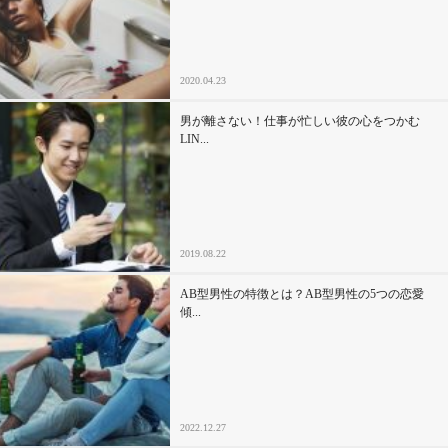
セックスライフ
不倫・だめ男
2020.04.23
感動
男が離さない！仕事が忙しい彼の心をつかむ
LIN...
心の処方箋
カルチャー・トレンド・芸能
2019.08.22
驚き
AB型男性の特徴とは？AB型男性の5つの恋愛
傾...
2022.12.27