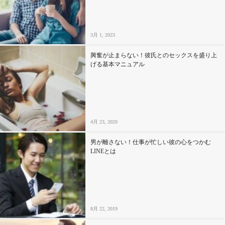
セックスライフ
不倫・だめ男
3月 1, 2023
興奮が止まらない！彼氏とのセックスを盛り上
感動
げる基本マニュアル
心の処方箋
カルチャー・トレンド・芸能
4月 23, 2020
驚き
男が離さない！仕事が忙しい彼の心をつかむ
LINEとは
8月 22, 2019