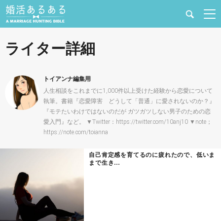
健康
ライター詳細
婚活と結婚
トイアンナ編集用
恋愛の悩み
人生相談をこれまでに1,000件以上受けた経験から恋愛について
執筆。書籍『恋愛障害 どうして「普通」に愛されないのか？』
『モテたいわけではないのだが ガツガツしない男子のための恋
出会い
愛入門』など。 ▼Twitter：https://twitter.com/10anj10 ▼note；
https://note.com/toianna
合コン・街コン
自己肯定感を育てるのに疲れたので、低いま
まで生き…
マッチングアプリ
結婚相談所
あるある