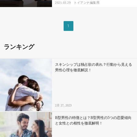
2021.03.29
トイアンナ編集用
その他
1
ドキドキ
ランキング
仕事とキャリア
特集
スキンシップは独占欲の表れ？行動から見える
男性心理を徹底解説！
占い・診断
ファッション・美容
2月 27, 2023
グルメ
B型男性の特徴とは？B型男性の5つの恋愛傾向
と女性との相性を徹底解明！
趣味・旅行