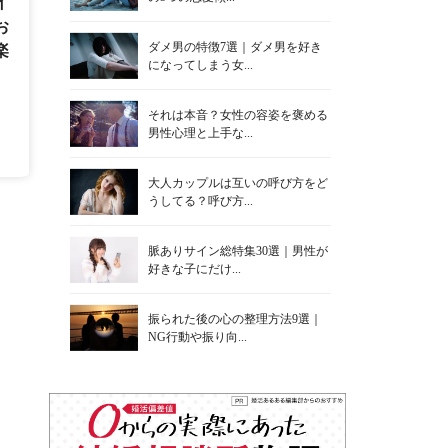
イ
お
ダメ男の特徴7選｜ダメ男を好き
楽
になってしまう女...
それは本音？女性の容姿を褒める
男性心理と上手な...
大人カップルは互いの呼び方をど
うしてる？呼び方...
脈ありサイン総特集30選｜男性が
好きな子にだけ...
振られた後の心の整理方法9選｜
NG行動や振り向...