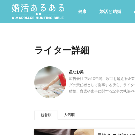
健康
婚活と結婚
その他
ドキドキ
仕事とキャリア
特集
心の処方箋
カルチャー・トレンド・芸能
ライター詳細
星なお美
広告会社で約10年間、数百を超える企
グの責任者として従事する傍ら、ライタ
結婚、育児や家事に関する記事の執筆や
人気順
新着順