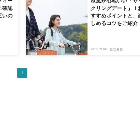
フィー
秋風が心地いい「サ
に確認
クリングデート」！
互いの
すすめポイントと、
しめるコツをご紹介
2019.09.08
星なお美
1