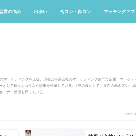
恋愛の悩み
出会い
合コン・街コン
マッチングアプ
占い・診断
ファッション・美容
グルメ
趣味・旅行
業のマーケティングを支援、現在は事業会社のマーケティング部門で広報、マーケテ
ーとして様々なコラムや記事を執筆している。2児の母として、女性の働き方や、
セミナー登壇も行っている。
2件中 