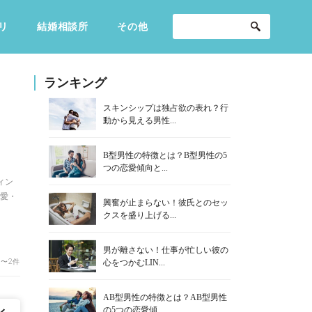
リ
結婚相談所
その他
セックスライフ
不倫・だめ男
感動
ランキング
スキンシップは独占欲の表れ？行
動から見える男性...
B型男性の特徴とは？B型男性の5
つの恋愛傾向と...
ィン
恋愛・
興奮が止まらない！彼氏とのセッ
クスを盛り上げる...
男が離さない！仕事が忙しい彼の
1〜2件
心をつかむLIN...
AB型男性の特徴とは？AB型男性
の5つの恋愛傾...