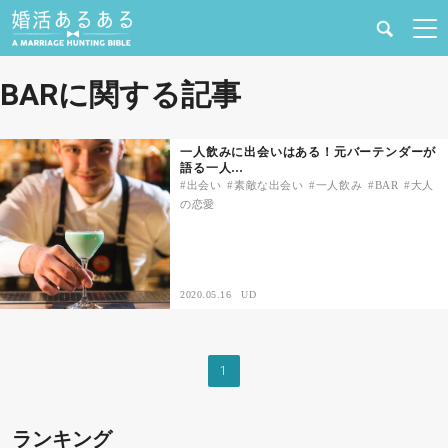
健康
BARに関する記事
婚活と結婚
一人飲みに出会いはある！元バーテンダーが
語る一人…
恋愛の悩み
出会い
素敵な出会い
一人飲み
BAR
大人
の恋愛
出会い
合コン・街コン
2020.05.16
UD
マッチングアプリ
1
結婚相談所
ランキング
あるある