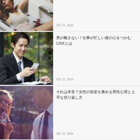
セックスライフ
不倫・だめ男
4月 23, 2020
感動
男が離さない！仕事が忙しい彼の心をつかむ
LINEとは
心の処方箋
カルチャー・トレンド・芸能
8月 22, 2019
驚き
それは本音？女性の容姿を褒める男性心理と上
手な切り返し方
4月 22, 2020