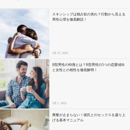
その他
スキンシップは独占欲の表れ？行動から見える
男性心理を徹底解説！
ドキドキ
仕事とキャリア
2月 27, 2023
特集
B型男性の特徴とは？B型男性の5つの恋愛傾向
と女性との相性を徹底解明！
占い・診断
ファッション・美容
3月 1, 2023
グルメ
興奮が止まらない！彼氏とのセックスを盛り上
趣味・旅行
げる基本マニュアル