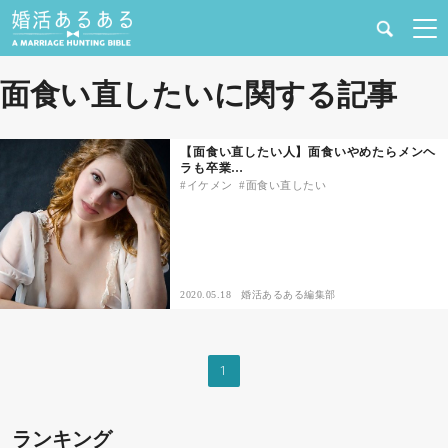
健康
面食い直したいに関する記事
婚活と結婚
【面食い直したい人】面食いやめたらメンヘ
ラも卒業…
恋愛の悩み
イケメン
面食い直したい
出会い
合コン・街コン
2020.05.18
婚活あるある編集部
マッチングアプリ
1
結婚相談所
ランキング
あるある