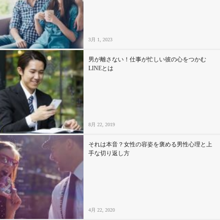
セックスライフ
不倫・だめ男
3月 1, 2023
感動
男が離さない！仕事が忙しい彼の心をつかむ
LINEとは
心の処方箋
カルチャー・トレンド・芸能
8月 22, 2019
驚き
それは本音？女性の容姿を褒める男性心理と上
手な切り返し方
4月 22, 2020