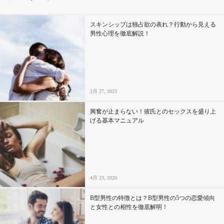
その他
スキンシップは独占欲の表れ？行動から見える
男性心理を徹底解説！
ドキドキ
仕事とキャリア
2月 27, 2023
特集
興奮が止まらない！彼氏とのセックスを盛り上
げる基本マニュアル
占い・診断
ファッション・美容
4月 23, 2020
グルメ
B型男性の特徴とは？B型男性の5つの恋愛傾向
趣味・旅行
と女性との相性を徹底解明！