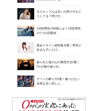
大人カップルは互いの呼び方をど
うしてる？呼び方...
AB型男性の特徴とは？AB型男性
の5つの恋愛傾...
脈ありサイン総特集30選｜男性が
好きな子にだけ...
振られた後の心の整理方法9選｜
NG行動や振り向...
デートの断り方9選！傷つけない
自然な言い回しと...