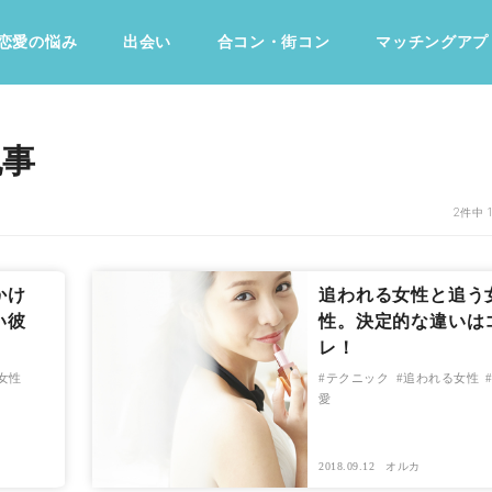
恋愛の悩み
出会い
合コン・街コン
マッチングアプ
占い・診断
ファッション・美容
グルメ
趣味・旅行
記事
2件中 
かけ
追われる女性と追う
い彼
性。決定的な違いは
レ！
女性
テクニック
追われる女性
愛
2018.09.12
オルカ