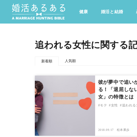
健康
婚活と結婚
その他
ドキドキ
仕事とキャリア
特集
追われる女性に関する
心の処方箋
カルチャー・トレンド・芸能
人気順
新着順
彼が夢中で追い
る！「退屈しな
女」の特徴とは
モテ
女性
追われる
2018.09.17
松本果歩