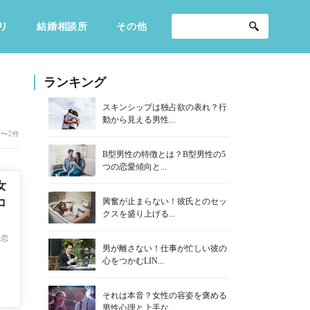
リ
結婚相談所
その他
セックスライフ
不倫・だめ男
感動
ランキング
スキンシップは独占欲の表れ？行
動から見える男性...
1〜2件
B型男性の特徴とは？B型男性の5
つの恋愛傾向と...
女
興奮が止まらない！彼氏とのセッ
コ
クスを盛り上げる...
恋
男が離さない！仕事が忙しい彼の
心をつかむLIN...
それは本音？女性の容姿を褒める
男性心理と上手な...