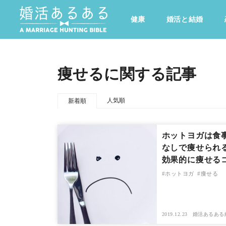
健康
婚活と結婚
その他
ドキドキ
仕事とキャリア
特集
痩せるに関する記事
心の処方箋
カルチャー・トレンド・芸能
人気順
新着順
ホットヨガは食
なしで痩せられ
効果的に痩せる
ホットヨガ
痩せる
2019.12.23
婚活あるある