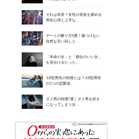
それは本音？女性の容姿を褒める
男性心理と上手な...
デートの断り方9選！傷つけない
自然な言い回しと...
「本命の女」と「都合のいい女」
を見分けるたった...
AB型男性の特徴とは？AB型男性
の5つの恋愛傾...
ダメ男の特徴7選｜ダメ男を好き
になってしまう女...