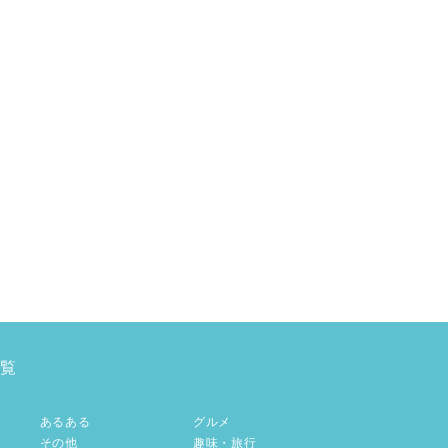
覧
あるある
グルメ
その他
趣味・旅行