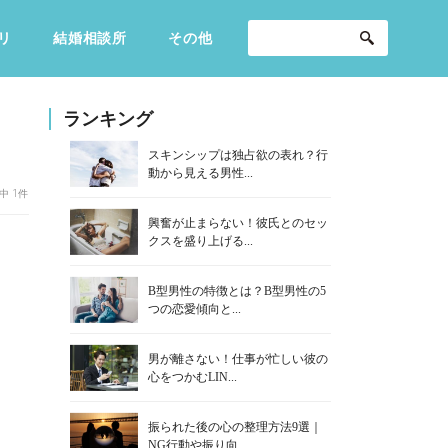
リ
結婚相談所
その他
セックスライフ
不倫・だめ男
感動
ランキング
スキンシップは独占欲の表れ？行
動から見える男性...
中 1件
興奮が止まらない！彼氏とのセッ
クスを盛り上げる...
B型男性の特徴とは？B型男性の5
つの恋愛傾向と...
男が離さない！仕事が忙しい彼の
心をつかむLIN...
振られた後の心の整理方法9選｜
NG行動や振り向...