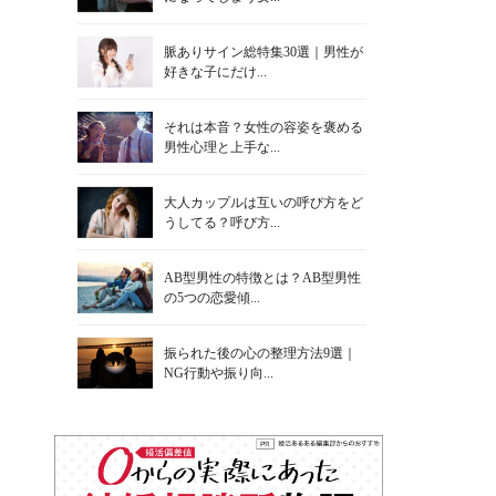
脈ありサイン総特集30選｜男性が
好きな子にだけ...
それは本音？女性の容姿を褒める
男性心理と上手な...
大人カップルは互いの呼び方をど
うしてる？呼び方...
AB型男性の特徴とは？AB型男性
の5つの恋愛傾...
振られた後の心の整理方法9選｜
NG行動や振り向...