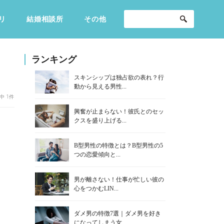
リ
結婚相談所
その他
セックスライフ
不倫・だめ男
感動
ランキング
スキンシップは独占欲の表れ？行
動から見える男性...
中 1件
興奮が止まらない！彼氏とのセッ
クスを盛り上げる...
B型男性の特徴とは？B型男性の5
つの恋愛傾向と...
男が離さない！仕事が忙しい彼の
心をつかむLIN...
ダメ男の特徴7選｜ダメ男を好き
になってしまう女...