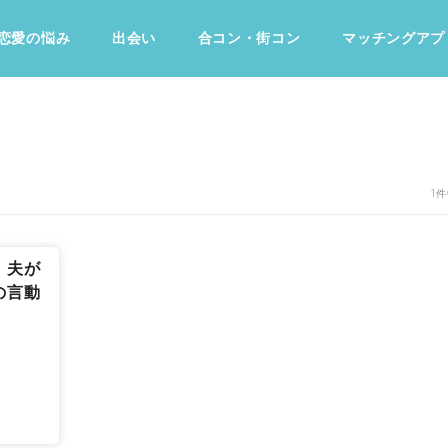
恋愛の悩み
出会い
合コン・街コン
マッチングアプ
占い・診断
ファッション・美容
グルメ
趣味・旅行
1件
！夫が
の言動