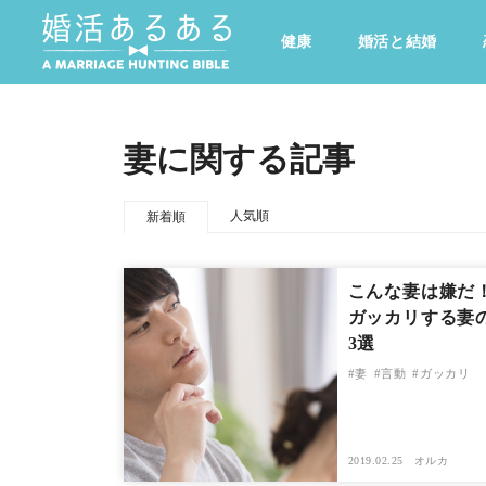
健康
婚活と結婚
その他
ドキドキ
仕事とキャリア
特集
妻に関する記事
心の処方箋
カルチャー・トレンド・芸能
人気順
新着順
こんな妻は嫌だ
ガッカリする妻
3選
妻
言動
ガッカリ
2019.02.25
オルカ