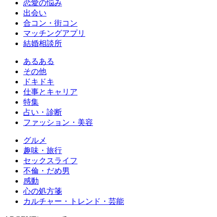
恋愛の悩み
出会い
合コン・街コン
マッチングアプリ
結婚相談所
あるある
その他
ドキドキ
仕事とキャリア
特集
占い・診断
ファッション・美容
グルメ
趣味・旅行
セックスライフ
不倫・だめ男
感動
心の処方箋
カルチャー・トレンド・芸能