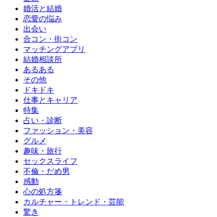
婚活と結婚
恋愛の悩み
出会い
合コン・街コン
マッチングアプリ
結婚相談所
あるある
その他
ドキドキ
仕事とキャリア
特集
占い・診断
ファッション・美容
グルメ
趣味・旅行
セックスライフ
不倫・だめ男
感動
心の処方箋
カルチャー・トレンド・芸能
驚き