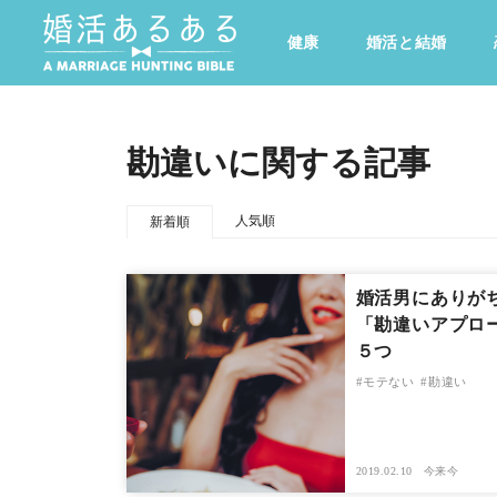
健康
婚活と結婚
その他
ドキドキ
仕事とキャリア
特集
勘違いに関する記事
心の処方箋
カルチャー・トレンド・芸能
人気順
新着順
婚活男にありが
「勘違いアプロ
５つ
モテない
勘違い
2019.02.10
今来今