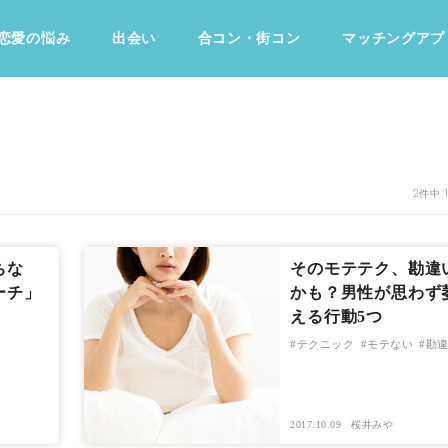
恋愛の悩み
出会い
合コン・街コン
マッチングアプ
占い・診断
ファッション・美容
グルメ
趣味・旅行
2件中 
ちな
そのモテテク、勘違
ーチ」
かも？男性が思わず
える行動5つ
テクニック
モテない
勘
2017.10.09
桜井みや