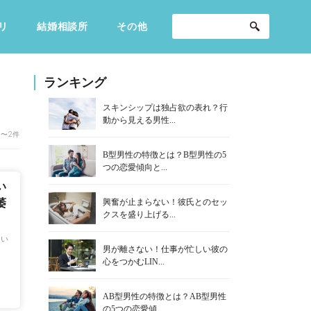
リ
結婚相談所
その他
セックスライフ
不倫・だめ男
感動
ランキング
スキンシップは独占欲の表れ？行
動から見える男性...
1〜2件
B型男性の特徴とは？B型男性の5
つの恋愛傾向と...
い
興奮が止まらない！彼氏とのセッ
萎
クスを盛り上げる...
違い
男が離さない！仕事が忙しい彼の
心をつかむLIN...
AB型男性の特徴とは？AB型男性
の5つの恋愛傾...