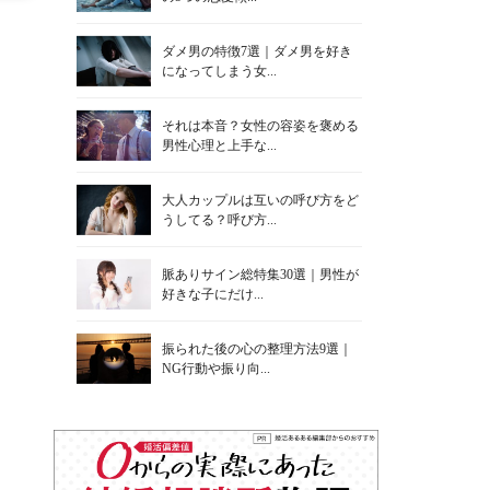
ダメ男の特徴7選｜ダメ男を好き
になってしまう女...
それは本音？女性の容姿を褒める
男性心理と上手な...
大人カップルは互いの呼び方をど
うしてる？呼び方...
脈ありサイン総特集30選｜男性が
好きな子にだけ...
振られた後の心の整理方法9選｜
NG行動や振り向...