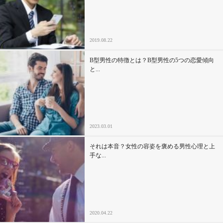
セックスライフ
不倫・だめ男
2019.08.22
感動
B型男性の特徴とは？B型男性の5つの恋愛傾向
と...
心の処方箋
カルチャー・トレンド・芸能
2023.03.01
驚き
それは本音？女性の容姿を褒める男性心理と上
手な...
2020.04.22