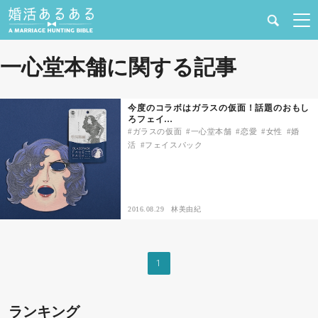
健康
一心堂本舗に関する記事
婚活と結婚
今度のコラボはガラスの仮面！話題のおもし
ろフェイ…
恋愛の悩み
ガラスの仮面
一心堂本舗
恋愛
女性
婚
活
フェイスパック
出会い
合コン・街コン
2016.08.29
林美由紀
マッチングアプリ
1
結婚相談所
ランキング
あるある