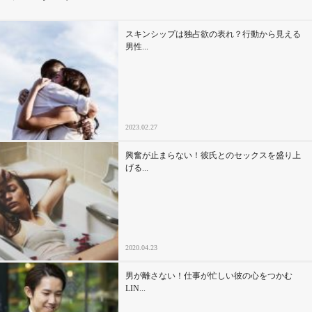
その他
スキンシップは独占欲の表れ？行動から見える
男性...
ドキドキ
仕事とキャリア
2023.02.27
特集
興奮が止まらない！彼氏とのセックスを盛り上
げる...
占い・診断
ファッション・美容
2020.04.23
グルメ
男が離さない！仕事が忙しい彼の心をつかむ
趣味・旅行
LIN...