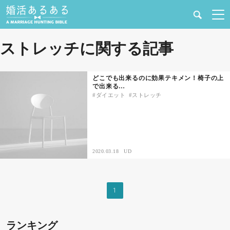
健康
ストレッチに関する記事
婚活と結婚
どこでも出来るのに効果テキメン！椅子の上
で出来る…
恋愛の悩み
ダイエット
ストレッチ
出会い
合コン・街コン
2020.03.18
UD
マッチングアプリ
1
結婚相談所
ランキング
あるある