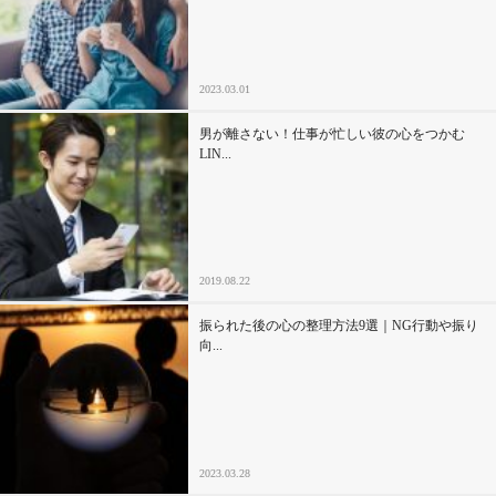
セックスライフ
不倫・だめ男
2023.03.01
感動
男が離さない！仕事が忙しい彼の心をつかむ
LIN...
心の処方箋
カルチャー・トレンド・芸能
2019.08.22
驚き
振られた後の心の整理方法9選｜NG行動や振り
向...
2023.03.28