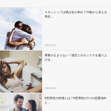
その他
スキンシップは独占欲の表れ？行動から見える
男性...
ドキドキ
仕事とキャリア
2023.02.27
特集
興奮が止まらない！彼氏とのセックスを盛り上
げる...
占い・診断
ファッション・美容
2020.04.23
グルメ
B型男性の特徴とは？B型男性の5つの恋愛傾向
趣味・旅行
と...