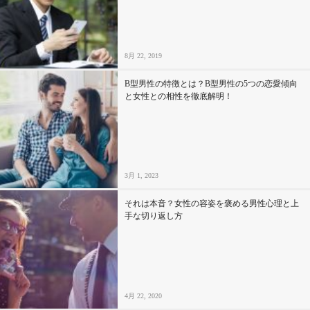
セックスライフ
不倫・だめ男
8月 22, 2019
感動
B型男性の特徴とは？B型男性の5つの恋愛傾向
と女性との相性を徹底解明！
心の処方箋
カルチャー・トレンド・芸能
3月 1, 2023
驚き
それは本音？女性の容姿を褒める男性心理と上
手な切り返し方
4月 22, 2020