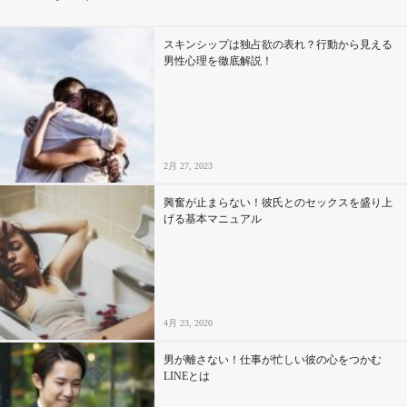
その他
スキンシップは独占欲の表れ？行動から見える
男性心理を徹底解説！
ドキドキ
仕事とキャリア
2月 27, 2023
特集
興奮が止まらない！彼氏とのセックスを盛り上
げる基本マニュアル
占い・診断
ファッション・美容
4月 23, 2020
グルメ
男が離さない！仕事が忙しい彼の心をつかむ
趣味・旅行
LINEとは