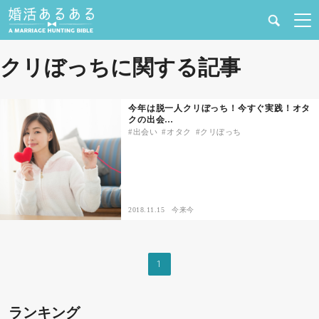
健康
クリぼっちに関する記事
婚活と結婚
今年は脱一人クリぼっち！今すぐ実践！オタ
クの出会…
恋愛の悩み
出会い
オタク
クリぼっち
出会い
合コン・街コン
2018.11.15
今来今
マッチングアプリ
1
結婚相談所
ランキング
あるある