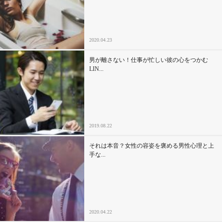
セックスライフ
不倫・だめ男
2020.04.23
感動
男が離さない！仕事が忙しい彼の心をつかむ
LIN...
心の処方箋
カルチャー・トレンド・芸能
2019.08.22
驚き
それは本音？女性の容姿を褒める男性心理と上
手な...
2020.04.22