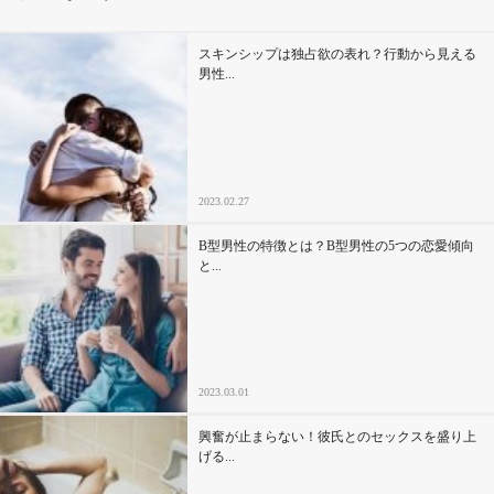
その他
スキンシップは独占欲の表れ？行動から見える
男性...
ドキドキ
仕事とキャリア
2023.02.27
特集
B型男性の特徴とは？B型男性の5つの恋愛傾向
と...
占い・診断
ファッション・美容
2023.03.01
グルメ
興奮が止まらない！彼氏とのセックスを盛り上
趣味・旅行
げる...