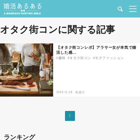
健康
オタク街コンに関する記事
婚活と結婚
【オタク街コンレポ】アラサー女が本気で婚
活した感…
恋愛の悩み
趣味
オタク街コン
モテファッション
出会い
合コン・街コン
2019.11.18
めあり
マッチングアプリ
1
結婚相談所
ランキング
あるある