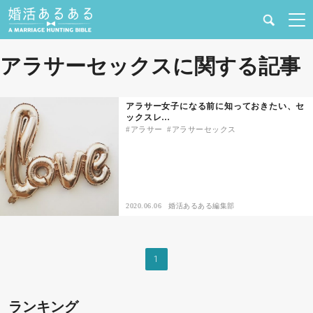
健康
アラサーセックスに関する記事
婚活と結婚
アラサー女子になる前に知っておきたい、セ
ックスレ…
恋愛の悩み
アラサー
アラサーセックス
出会い
合コン・街コン
2020.06.06
婚活あるある編集部
マッチングアプリ
1
結婚相談所
ランキング
あるある