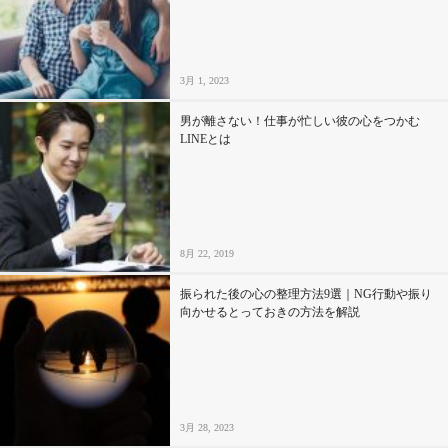
セックスライフ
不倫・だめ男
3月 1, 2023
感動
男が離さない！仕事が忙しい彼の心をつかむ
LINEとは
心の処方箋
カルチャー・トレンド・芸能
8月 22, 2019
驚き
振られた後の心の整理方法9選｜NG行動や振り
向かせるとっておきの方法を解説
3月 28, 2023