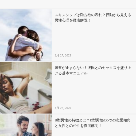
その他
スキンシップは独占欲の表れ？行動から見える
男性心理を徹底解説！
ドキドキ
仕事とキャリア
2月 27, 2023
特集
興奮が止まらない！彼氏とのセックスを盛り上
げる基本マニュアル
占い・診断
ファッション・美容
4月 23, 2020
グルメ
B型男性の特徴とは？B型男性の5つの恋愛傾向
趣味・旅行
と女性との相性を徹底解明！