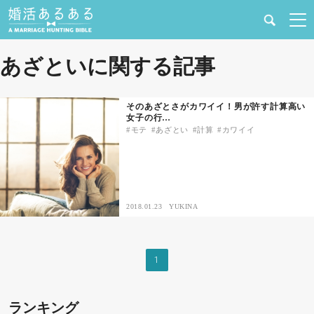
健康
あざといに関する記事
婚活と結婚
そのあざとさがカワイイ！男が許す計算高い
女子の行…
恋愛の悩み
モテ
あざとい
計算
カワイイ
出会い
合コン・街コン
2018.01.23
YUKINA
マッチングアプリ
1
結婚相談所
ランキング
あるある