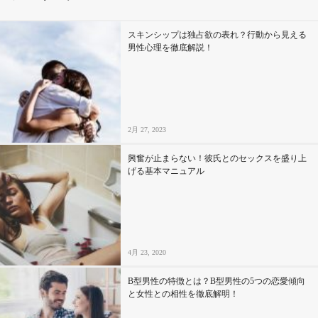
その他
スキンシップは独占欲の表れ？行動から見える
男性心理を徹底解説！
ドキドキ
仕事とキャリア
2月 27, 2023
特集
興奮が止まらない！彼氏とのセックスを盛り上
げる基本マニュアル
占い・診断
ファッション・美容
4月 23, 2020
グルメ
B型男性の特徴とは？B型男性の5つの恋愛傾向
趣味・旅行
と女性との相性を徹底解明！