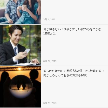
セックスライフ
不倫・だめ男
3月 1, 2023
感動
男が離さない！仕事が忙しい彼の心をつかむ
LINEとは
心の処方箋
カルチャー・トレンド・芸能
8月 22, 2019
驚き
振られた後の心の整理方法9選｜NG行動や振り
向かせるとっておきの方法を解説
3月 28, 2023